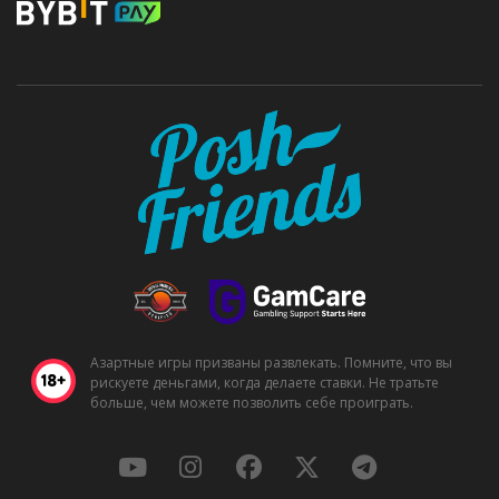
Азартные игры призваны развлекать. Помните, что вы
рискуете деньгами, когда делаете ставки. Не тратьте
больше, чем можете позволить себе проиграть.