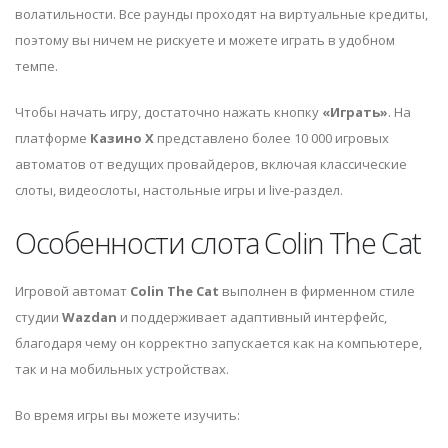
волатильности. Все раунды проходят на виртуальные кредиты,
поэтому вы ничем не рискуете и можете играть в удобном
темпе.
Чтобы начать игру, достаточно нажать кнопку
«Играть»
. На
платформе
Казино Х
представлено более 10 000 игровых
автоматов от ведущих провайдеров, включая классические
слоты, видеослоты, настольные игры и live-раздел.
Особенности слота Colin The Cat
Игровой автомат
Colin The Cat
выполнен в фирменном стиле
студии
Wazdan
и поддерживает адаптивный интерфейс,
благодаря чему он корректно запускается как на компьютере,
так и на мобильных устройствах.
Во время игры вы можете изучить: