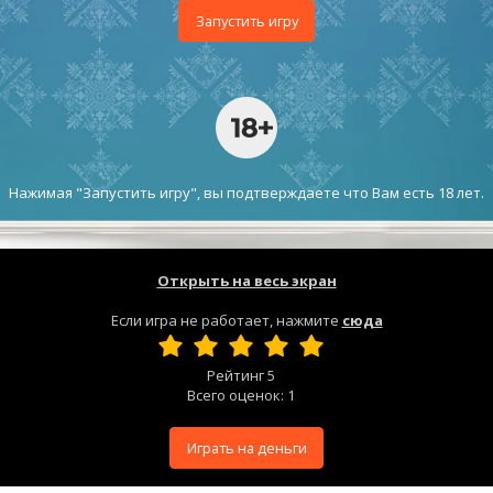
Запустить игру
Нажимая "Запустить игру", вы подтверждаете что Вам есть 18 лет.
Открыть на весь экран
Если игра не работает, нажмите
сюда
Рейтинг
5
Всего оценок:
1
Играть на деньги