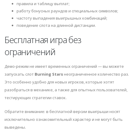
правила и таблицу выплат;
работу бонусных раундов и специальных символов;
частоту выпадения выигрышных комбинаций;
поведение слота на длинной дистанции.
Бесплатная игра без
ограничений
Демо-режим не имеет временных ограничений — вы можете
запускать слот
Burning Stars
неограниченное количество раз.
Это особенно удобно для новых игроков, которые хотят
разобраться в механике, а также для опытных пользователей,
тестирующих стратегии ставок.
Обратите внимание: в бесплатной версии выигрыши носят
исключительно ознакомительный характер и не могут быть
выведены.