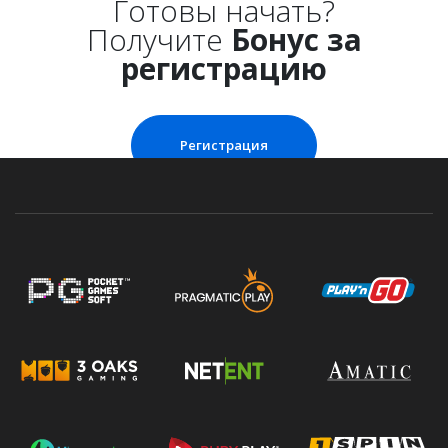
Готовы начать?
Получите
Бонус за
регистрацию
Регистрация