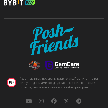
Азартные игры призваны развлекать. Помните, что вы
рискуете деньгами, когда делаете ставки. Не тратьте
больше, чем можете позволить себе проиграть.