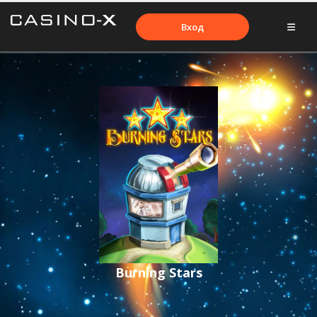
Вход
Burning Stars