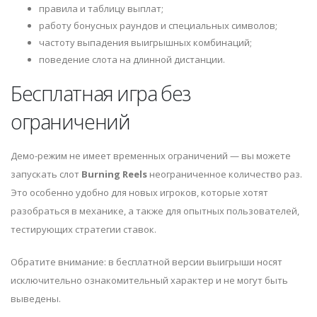
правила и таблицу выплат;
работу бонусных раундов и специальных символов;
частоту выпадения выигрышных комбинаций;
поведение слота на длинной дистанции.
Бесплатная игра без
ограничений
Демо-режим не имеет временных ограничений — вы можете
запускать слот
Burning Reels
неограниченное количество раз.
Это особенно удобно для новых игроков, которые хотят
разобраться в механике, а также для опытных пользователей,
тестирующих стратегии ставок.
Обратите внимание: в бесплатной версии выигрыши носят
исключительно ознакомительный характер и не могут быть
выведены.