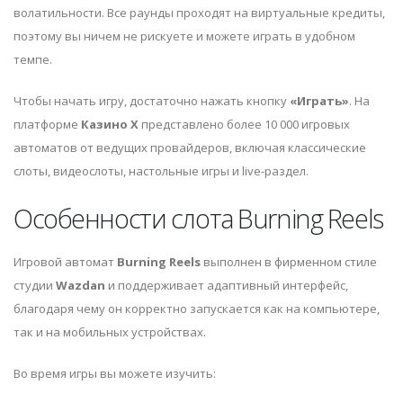
волатильности. Все раунды проходят на виртуальные кредиты,
поэтому вы ничем не рискуете и можете играть в удобном
темпе.
Чтобы начать игру, достаточно нажать кнопку
«Играть»
. На
платформе
Казино Х
представлено более 10 000 игровых
автоматов от ведущих провайдеров, включая классические
слоты, видеослоты, настольные игры и live-раздел.
Особенности слота Burning Reels
Игровой автомат
Burning Reels
выполнен в фирменном стиле
студии
Wazdan
и поддерживает адаптивный интерфейс,
благодаря чему он корректно запускается как на компьютере,
так и на мобильных устройствах.
Во время игры вы можете изучить: