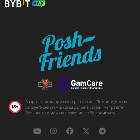
Азартные игры призваны развлекать. Помните, что вы
рискуете деньгами, когда делаете ставки. Не тратьте
больше, чем можете позволить себе проиграть.