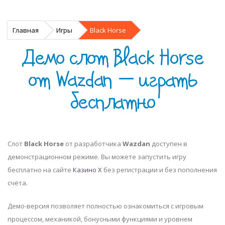
Главная
Игры
Black Horse
Демо слот Black Horse
от Wazdan — играть
бесплатно
Слот
Black Horse
от разработчика
Wazdan
доступен в
демонстрационном режиме. Вы можете запустить игру
бесплатно на сайте
Казино Х
без регистрации и без пополнения
счёта.
Демо-версия позволяет полностью ознакомиться с игровым
процессом, механикой, бонусными функциями и уровнем