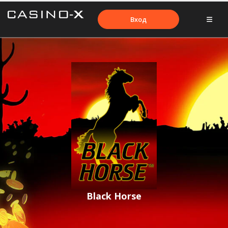
Вход
Black Horse