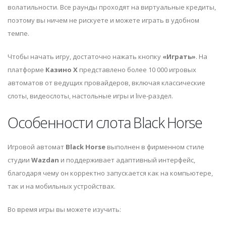
волатильности. Все раунды проходят на виртуальные кредиты,
поэтому вы ничем не рискуете и можете играть в удобном
темпе.
Чтобы начать игру, достаточно нажать кнопку
«Играть»
. На
платформе
Казино Х
представлено более 10 000 игровых
автоматов от ведущих провайдеров, включая классические
слоты, видеослоты, настольные игры и live-раздел.
Особенности слота Black Horse
Игровой автомат
Black Horse
выполнен в фирменном стиле
студии
Wazdan
и поддерживает адаптивный интерфейс,
благодаря чему он корректно запускается как на компьютере,
так и на мобильных устройствах.
Во время игры вы можете изучить: