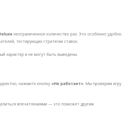
Deluxe
неограниченное количество раз. Это особенно удобно
вателей, тестирующих стратегии ставок.
й характер и не могут быть выведены.
орректно, нажмите кнопку
«Не работает»
. Мы проверим игру
елиться впечатлениями — это поможет другим