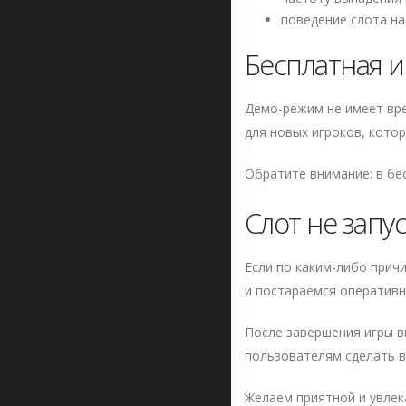
поведение слота на
Бесплатная и
Демо-режим не имеет вр
для новых игроков, кото
Обратите внимание: в бе
Слот не запус
Если по каким-либо прич
и постараемся оперативн
После завершения игры 
пользователям сделать 
Желаем приятной и увлек