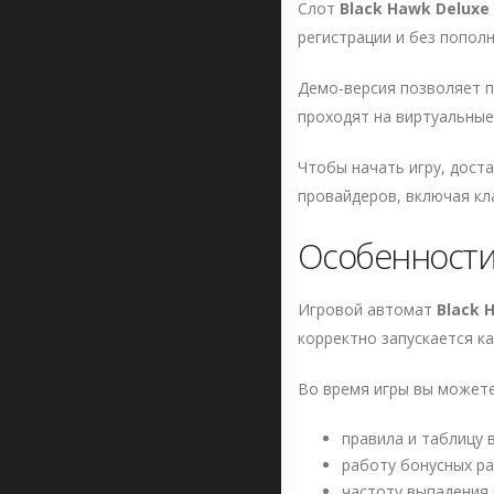
Слот
Black Hawk Deluxe
регистрации и без пополн
Демо-версия позволяет п
проходят на виртуальные
Чтобы начать игру, дост
провайдеров, включая кла
Особенности 
Игровой автомат
Black 
корректно запускается ка
Во время игры вы можете
правила и таблицу 
работу бонусных ра
частоту выпадения