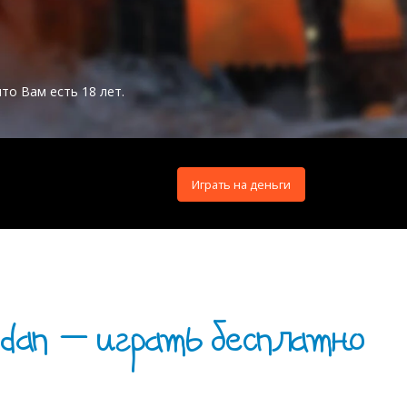
то Вам есть 18 лет.
Играть на деньги
zdan — играть бесплатно