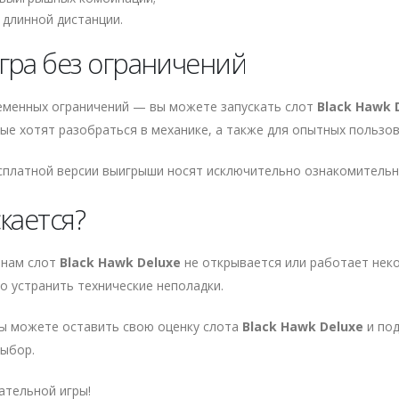
 длинной дистанции.
гра без ограничений
еменных ограничений — вы можете запускать слот
Black Hawk 
рые хотят разобраться в механике, а также для опытных пользо
сплатной версии выигрыши носят исключительно ознакомительны
кается?
инам слот
Black Hawk Deluxe
не открывается или работает нек
о устранить технические неполадки.
вы можете оставить свою оценку слота
Black Hawk Deluxe
и под
выбор.
ательной игры!