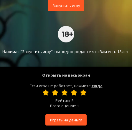
Запустить игру
Нажимая "Запустить игру", вы подтверждаете что Вам есть 18 лет.
Открыть на весь экран
Если игра не работает, нажмите
сюда
Рейтинг
5
Всего оценок:
1
Играть на деньги