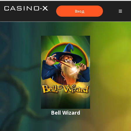
Вход
Bell Wizard