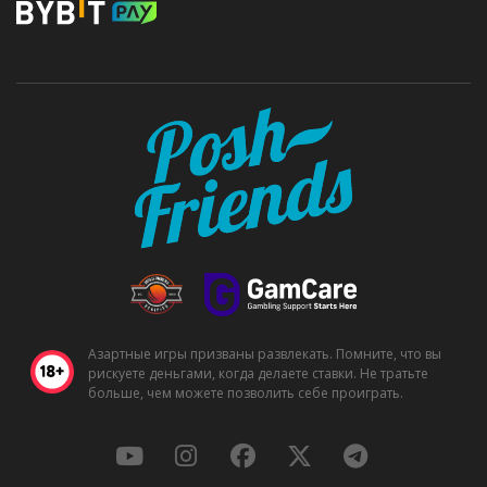
Азартные игры призваны развлекать. Помните, что вы
рискуете деньгами, когда делаете ставки. Не тратьте
больше, чем можете позволить себе проиграть.