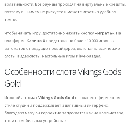
волатильности. Все раунды проходят на виртуальные кредиты,
поэтому вы ничем не рискуете и можете играть в удобном
темпе.
Чтобы начать игру, достаточно нажать кнопку
«Играть»
. На
платформе
Казино Х
представлено более 10 000 игровых
автоматов от ведущих провайдеров, включая классические
слоты, видеослоты, настольные игры и live-раздел.
Особенности слота Vikings Gods
Gold
Игровой автомат
Vikings Gods Gold
выполнен в фирменном
стиле студии
и поддерживает адаптивный интерфейс,
благодаря чему он корректно запускается как на компьютере,
так и на мобильных устройствах.