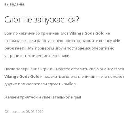
выведены.
Слот не запускается?
Если по каким-либо причинам слот
Vikings Gods Gold
не
открывается или работает некорректно, нажмите кнопку
«Не
работает»
. Мы проверим игру и постараемся оперативно
устранить технические неполадки.
После завершения игры вы можете оставить свою оценку слота
Vikings Gods Gold
и поделиться впечатлениями — это поможет
другим пользователям сделать выбор.
Желаем приятной и увлекательной игры!
Обновлено:
08.09.2024