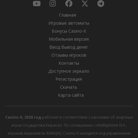
Главная
Игровые автоматы
Бонусы Casino-X
Мобильная версия
Ввод Вывод денег
Отзывы игроков
Контакты
Доступное зеркало
Регистрация
Скачать
Карта сайта
Casino-X, 2026 год
работает в соответствии с законами об азартных
играх государства Кюрасао. По соглашению с Antillephone N.V.,
игровая лицензия № 8048/JAZ, Casino-X находится под управлением