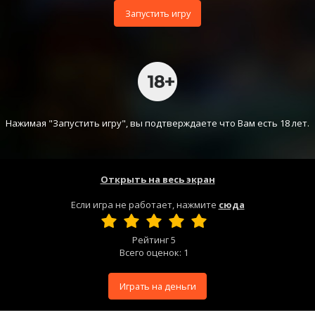
Запустить игру
Нажимая "Запустить игру", вы подтверждаете что Вам есть 18 лет.
Открыть на весь экран
Если игра не работает, нажмите
сюда
Рейтинг
5
Всего оценок:
1
Играть на деньги