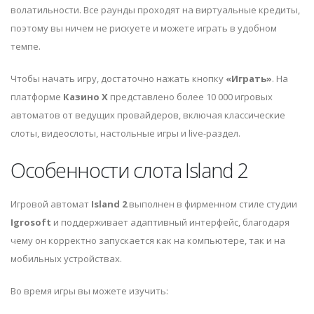
волатильности. Все раунды проходят на виртуальные кредиты,
поэтому вы ничем не рискуете и можете играть в удобном
темпе.
Чтобы начать игру, достаточно нажать кнопку
«Играть»
. На
платформе
Казино Х
представлено более 10 000 игровых
автоматов от ведущих провайдеров, включая классические
слоты, видеослоты, настольные игры и live-раздел.
Особенности слота Island 2
Игровой автомат
Island 2
выполнен в фирменном стиле студии
Igrosoft
и поддерживает адаптивный интерфейс, благодаря
чему он корректно запускается как на компьютере, так и на
мобильных устройствах.
Во время игры вы можете изучить: