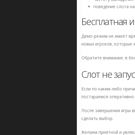
поведение слота на
Бесплатная и
Демо-режим не имеет вр
новых игроков, которые 
Обратите внимание: в бе
Слот не запус
Если по каким-либо прич
постараемся оперативно 
После завершения игры 
сделать выбор.
Желаем приятной и увлек