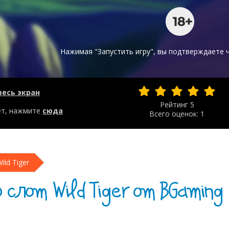
Нажимая "Запустить игру", вы подтверждаете ч
весь экран
Рейтинг
5
ет, нажмите
сюда
Всего оценок:
1
ild Tiger
 слот Wild Tiger от BGamin