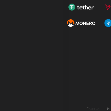
Главная
Иг