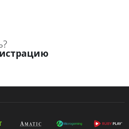
ь?
гистрацию