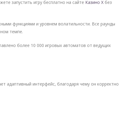
ете запустить игру бесплатно на сайте
Казино Х
без
сными функциями и уровнем волатильности. Все раунды
бном темпе.
авлено более 10 000 игровых автоматов от ведущих
ет адаптивный интерфейс, благодаря чему он корректно