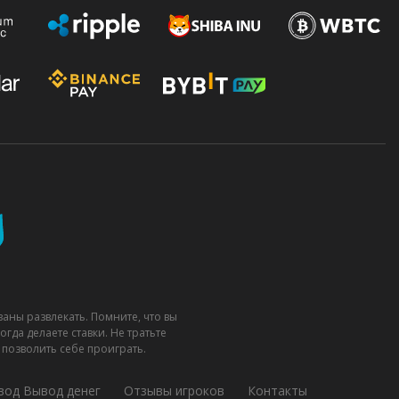
аны развлекать. Помните, что вы
огда делаете ставки. Не тратьте
позволить себе проиграть.
вод Вывод денег
Отзывы игроков
Контакты