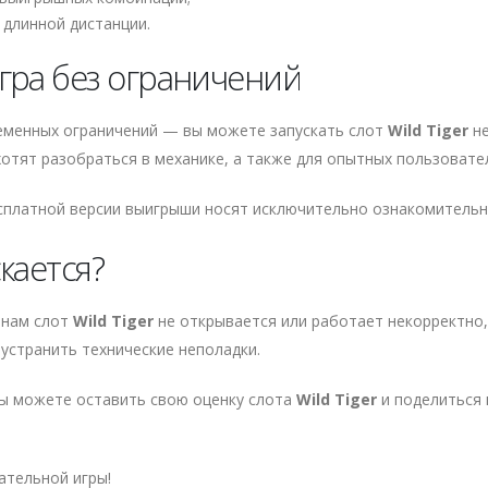
 длинной дистанции.
гра без ограничений
еменных ограничений — вы можете запускать слот
Wild Tiger
не
хотят разобраться в механике, а также для опытных пользовате
сплатной версии выигрыши носят исключительно ознакомительны
кается?
инам слот
Wild Tiger
не открывается или работает некорректно
устранить технические неполадки.
вы можете оставить свою оценку слота
Wild Tiger
и поделиться
ательной игры!