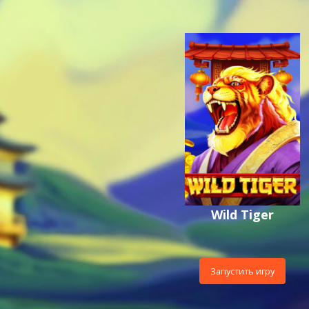
Wild Tiger
Запустить игру