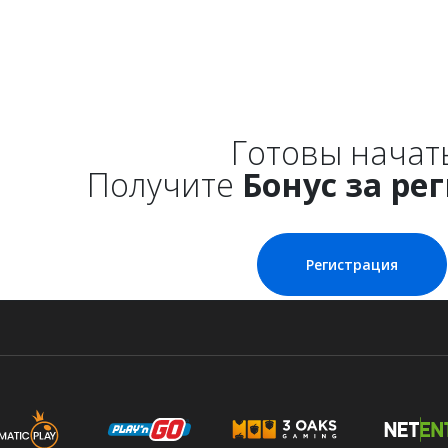
Готовы начат
Получите
Бонус за ре
Регистрация