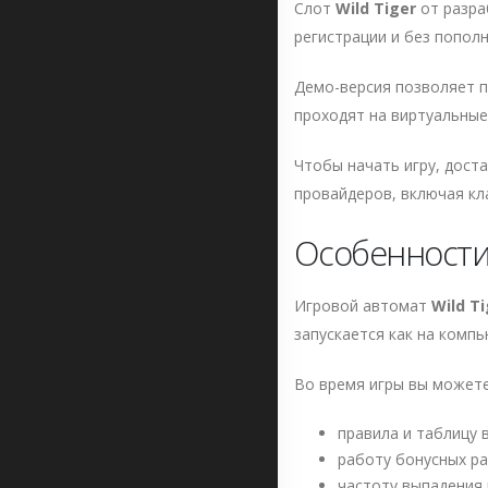
Слот
Wild Tiger
от разр
регистрации и без пополн
Демо-версия позволяет п
проходят на виртуальные
Чтобы начать игру, дост
провайдеров, включая кла
Особенности 
Игровой автомат
Wild Ti
запускается как на компь
Во время игры вы можете
правила и таблицу 
работу бонусных ра
частоту выпадения