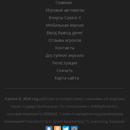
Главная
Игровые автоматы
Бонусы Casino-X
Мобильная версия
Ввод Вывод денег
Отзывы игроков
Контакты
Доступное зеркало
Регистрация
Скачать
Карта сайта
Casino-X, 2026 год
работает в соответствии с законами об азартных
играх государства Кюрасао. По соглашению с Antillephone N.V.,
игровая лицензия № 8048/JAZ, Casino-X находится под управлением
компанией Pomadorro N.V., Groot Kwartierweg 10, Livestrong, Кюрасао.