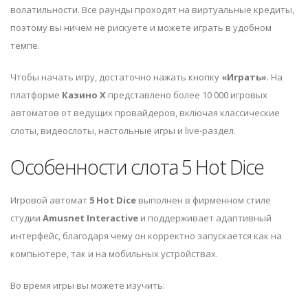
волатильности. Все раунды проходят на виртуальные кредиты,
поэтому вы ничем не рискуете и можете играть в удобном
темпе.
Чтобы начать игру, достаточно нажать кнопку
«Играть»
. На
платформе
Казино Х
представлено более 10 000 игровых
автоматов от ведущих провайдеров, включая классические
слоты, видеослоты, настольные игры и live-раздел.
Особенности слота 5 Hot Dice
Игровой автомат
5 Hot Dice
выполнен в фирменном стиле
студии
Amusnet Interactive
и поддерживает адаптивный
интерфейс, благодаря чему он корректно запускается как на
компьютере, так и на мобильных устройствах.
Во время игры вы можете изучить: