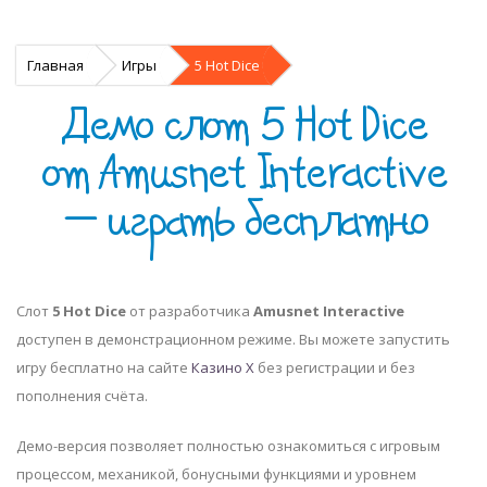
Главная
Игры
5 Hot Dice
Демо слот 5 Hot Dice
от Amusnet Interactive
— играть бесплатно
Слот
5 Hot Dice
от разработчика
Amusnet Interactive
доступен в демонстрационном режиме. Вы можете запустить
игру бесплатно на сайте
Казино Х
без регистрации и без
пополнения счёта.
Демо-версия позволяет полностью ознакомиться с игровым
процессом, механикой, бонусными функциями и уровнем