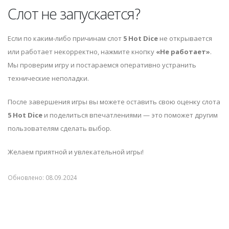
Слот не запускается?
Если по каким-либо причинам слот
5 Hot Dice
не открывается
или работает некорректно, нажмите кнопку
«Не работает»
.
Мы проверим игру и постараемся оперативно устранить
технические неполадки.
После завершения игры вы можете оставить свою оценку слота
5 Hot Dice
и поделиться впечатлениями — это поможет другим
пользователям сделать выбор.
Желаем приятной и увлекательной игры!
Обновлено:
08.09.2024