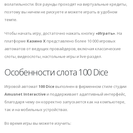
волатильности. Все раунды проходят на виртуальные кредиты,
поэтому вы ничем не рискуете и можете играть в удобном
темпе.
Чтобы начать игру, достаточно нажать кнопку
«Играть»
. На
платформе
Казино Х
представлено более 10 000 игровых
автоматов от ведущих провайдеров, включая классические
слоты, видеослоты, настольные игры и live-раздел.
Особенности слота 100 Dice
Игровой автомат
100 Dice
выполнен в фирменном стиле студии
Amusnet Interactive
и поддерживает адаптивный интерфейс,
благодаря чему он корректно запускается как на компьютере,
так и на мобильных устройствах.
Во время игры вы можете изучить: