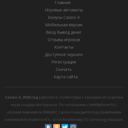
Главная
Игровые автоматы
Бонусы Casino-X
Мобильная версия
Ввод Вывод денег
Отзывы игроков
Контакты
Доступное зеркало
Регистрация
Скачать
Карта сайта
Casino-X, 2026 год
работает в соответствии с законами об азартных
играх государства Кюрасао. По соглашению с Antillephone N.V.,
игровая лицензия № 8048/JAZ, Casino-X находится под управлением
компанией Pomadorro N.V., Groot Kwartierweg 10, Livestrong, Кюрасао.