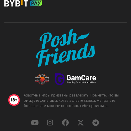
Азартные игры призваны развлекать. Помните, что вы
рискуете деньгами, когда делаете ставки. Не тратьте
больше, чем можете позволить себе проиграть.