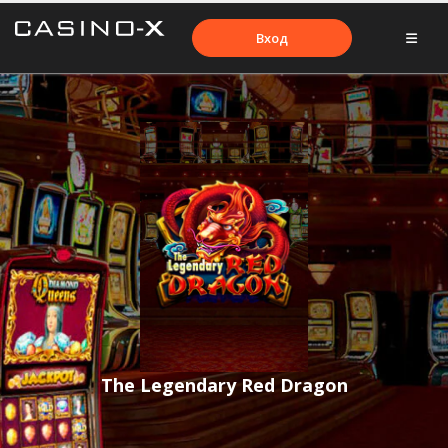
Вход
The Legendary Red Dragon