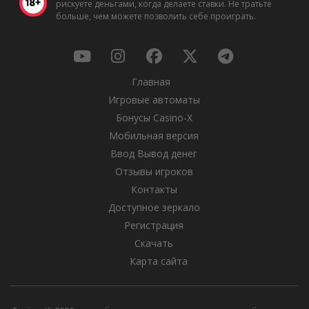
рискуете деньгами, когда делаете ставки. Не тратьте
больше, чем можете позволить себе проиграть.
Главная
Игровые автоматы
Бонусы Casino-X
Мобильная версия
Ввод Вывод денег
Отзывы игроков
Контакты
Доступное зеркало
Регистрация
Скачать
Карта сайта