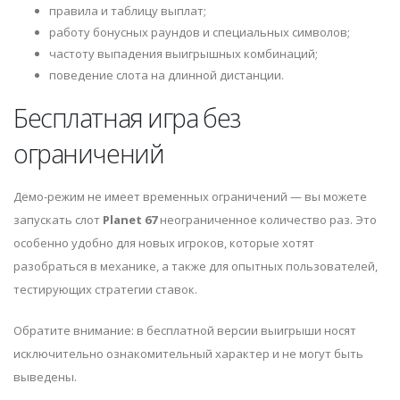
правила и таблицу выплат;
работу бонусных раундов и специальных символов;
частоту выпадения выигрышных комбинаций;
поведение слота на длинной дистанции.
Бесплатная игра без
ограничений
Демо-режим не имеет временных ограничений — вы можете
запускать слот
Planet 67
неограниченное количество раз. Это
особенно удобно для новых игроков, которые хотят
разобраться в механике, а также для опытных пользователей,
тестирующих стратегии ставок.
Обратите внимание: в бесплатной версии выигрыши носят
исключительно ознакомительный характер и не могут быть
выведены.