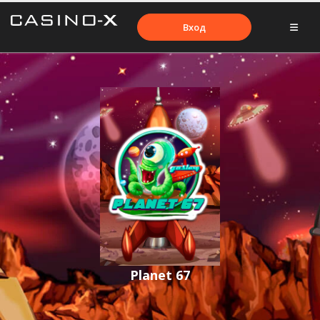
Вход
Planet 67