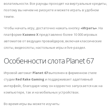
волатильности. Все раунды проходят на виртуальные кредиты,
поэтому вы ничем не рискуете и можете играть в удобном
темпе.
Чтобы начать игру, достаточно нажать кнопку
«Играть»
. На
платформе
Казино Х
представлено более 10 000 игровых
автоматов от ведущих провайдеров, включая классические
слоты, видеослоты, настольные игры и live-раздел.
Особенности слота Planet 67
Игровой автомат
Planet 67
выполнен в фирменном стиле
студии
Red Rake Gaming
и поддерживает адаптивный
интерфейс, благодаря чему он корректно запускается как на
компьютере, так и на мобильных устройствах.
Во время игры вы можете изучить: