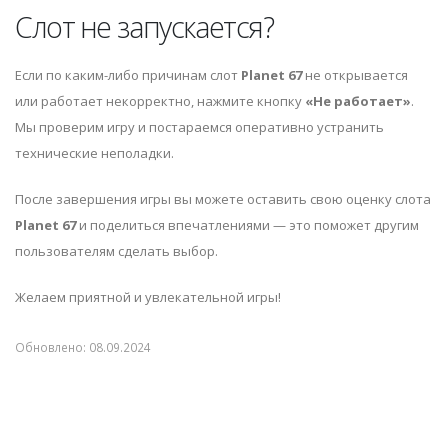
Слот не запускается?
Если по каким-либо причинам слот
Planet 67
не открывается
или работает некорректно, нажмите кнопку
«Не работает»
.
Мы проверим игру и постараемся оперативно устранить
технические неполадки.
После завершения игры вы можете оставить свою оценку слота
Planet 67
и поделиться впечатлениями — это поможет другим
пользователям сделать выбор.
Желаем приятной и увлекательной игры!
Обновлено:
08.09.2024