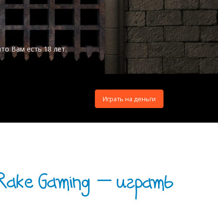
то Вам есть 18 лет.
Играть на деньги
 Rake Gaming — играть