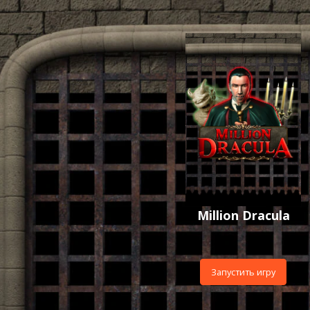
Million Dracula
Запустить игру