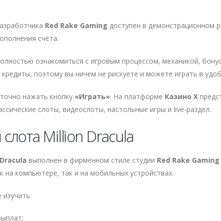
азработчика
Red Rake Gaming
доступен в демонстрационном р
пополнения счёта.
олностью ознакомиться с игровым процессом, механикой, бону
 кредиты, поэтому вы ничем не рискуете и можете играть в удо
аточно нажать кнопку
«Играть»
. На платформе
Казино Х
предст
ссические слоты, видеослоты, настольные игры и live-раздел.
лота Million Dracula
 Dracula
выполнен в фирменном стиле студии
Red Rake Gaming
к на компьютере, так и на мобильных устройствах.
 изучить:
выплат;