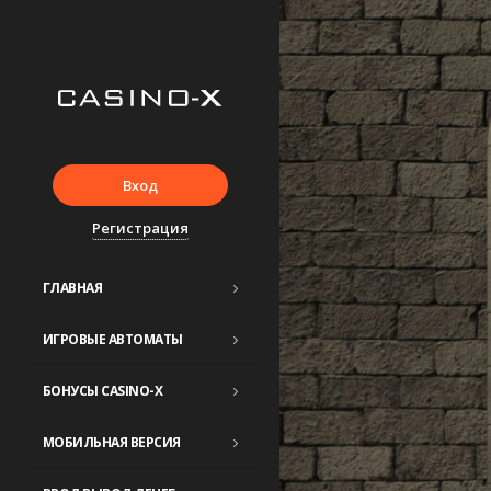
Вход
Регистрация
ГЛАВНАЯ
ИГРОВЫЕ АВТОМАТЫ
БОНУСЫ CASINO-X
МОБИЛЬНАЯ ВЕРСИЯ