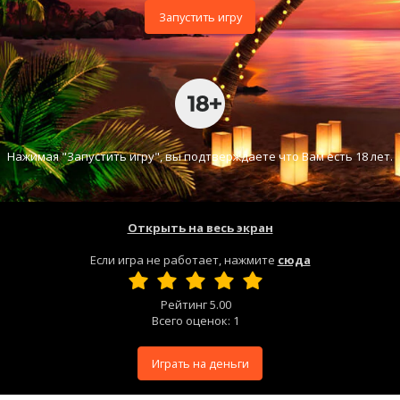
Запустить игру
Нажимая "Запустить игру", вы подтверждаете что Вам есть 18 лет.
Открыть на весь экран
Если игра не работает, нажмите
сюда
Рейтинг
5.00
Всего оценок:
1
Играть на деньги