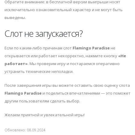
Обратите внимание: в бесплатной версии выигрыши носят
исключительно ознакомительный характер и не могут быть
выведены.
Слот не запускается?
Если по каким-либо причинам слот
Flamingo Paradise
не
открывается или работает некорректно, нажмите кнопку
«Не
работает»
. Мы проверим игру и постараемся оперативно
устранить технические неполадки.
После завершения игры вы можете оставить свою оценку слота
Flamingo Paradise
и поделиться впечатлениями — это поможет
другим пользователям сделать выбор.
Желаем приятной и увлекательной игры!
Обновлено:
08.09.2024