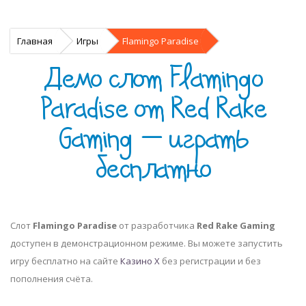
Главная
Игры
Flamingo Paradise
Демо слот Flamingo
Paradise от Red Rake
Gaming — играть
бесплатно
Слот
Flamingo Paradise
от разработчика
Red Rake Gaming
доступен в демонстрационном режиме. Вы можете запустить
игру бесплатно на сайте
Казино Х
без регистрации и без
пополнения счёта.