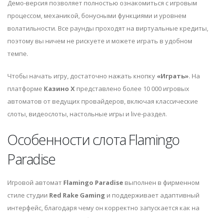
Демо-версия позволяет полностью ознакомиться с игровым
процессом, механикой, бонусными функциями и уровнем
волатильности. Все раунды проходят на виртуальные кредиты,
поэтому вы ничем не рискуете и можете играть в удобном
темпе.
Чтобы начать игру, достаточно нажать кнопку
«Играть»
. На
платформе
Казино Х
представлено более 10 000 игровых
автоматов от ведущих провайдеров, включая классические
слоты, видеослоты, настольные игры и live-раздел.
Особенности слота Flamingo
Paradise
Игровой автомат
Flamingo Paradise
выполнен в фирменном
стиле студии
Red Rake Gaming
и поддерживает адаптивный
интерфейс, благодаря чему он корректно запускается как на