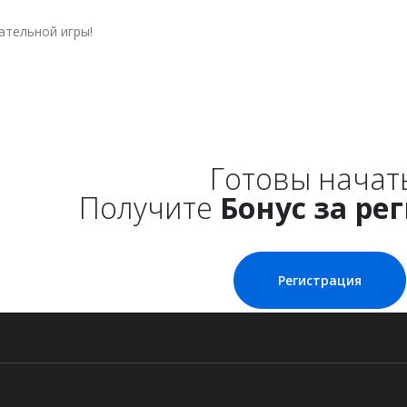
ательной игры!
Готовы начат
Получите
Бонус за ре
Регистрация