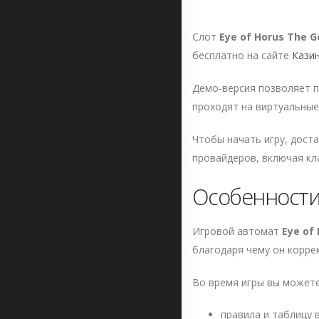
Слот
Eye of Horus The G
бесплатно на сайте
Кази
Демо-версия позволяет п
проходят на виртуальные
Чтобы начать игру, дост
провайдеров, включая кла
Особенности 
Игровой автомат
Eye of
благодаря чему он коррек
Во время игры вы можете
правила и таблицу 