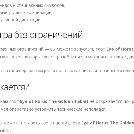
ундов и специальных символов;
 выигрышных комбинаций;
 длинной дистанции.
гра без ограничений
еменных ограничений — вы можете запускать слот
Eye of Horus
ых игроков, которые хотят разобраться в механике, а также дл
сплатной версии выигрыши носят исключительно ознакомительны
кается?
инам слот
Eye of Horus The Golden Tablet
не открывается или 
емся оперативно устранить технические неполадки.
вы можете оставить свою оценку слота
Eye of Horus The Golden
выбор.