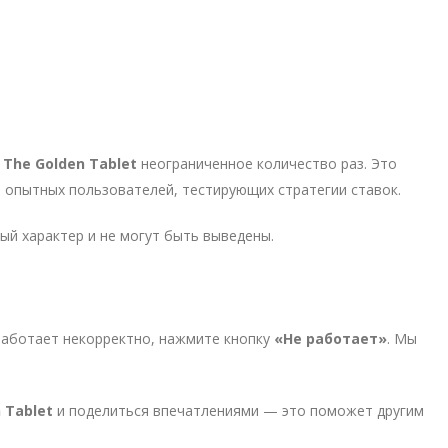
 The Golden Tablet
неограниченное количество раз. Это
я опытных пользователей, тестирующих стратегии ставок.
й характер и не могут быть выведены.
работает некорректно, нажмите кнопку
«Не работает»
. Мы
 Tablet
и поделиться впечатлениями — это поможет другим