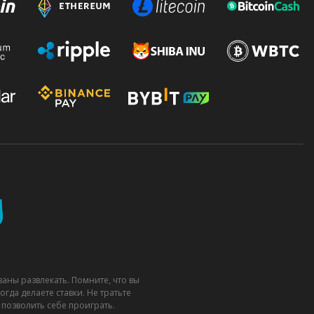
аны развлекать. Помните, что вы
огда делаете ставки. Не тратьте
позволить себе проиграть.