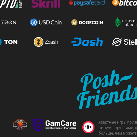
Азартные игры призв
рискуете деньгами, к
больше, чем можете 