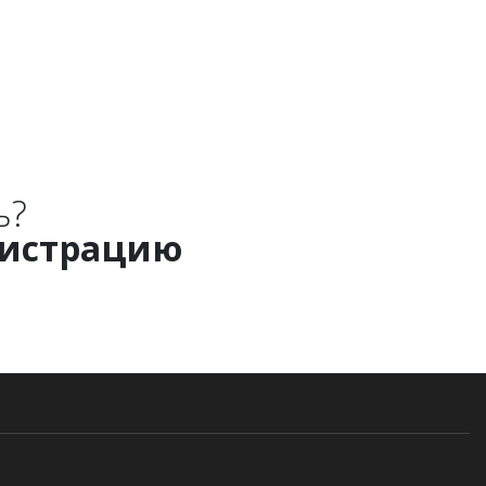
ь?
гистрацию