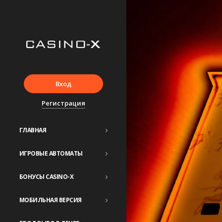
Вход
Регистрация
ГЛАВНАЯ
ИГРОВЫЕ АВТОМАТЫ
БОНУСЫ CASINO-X
МОБИЛЬНАЯ ВЕРСИЯ