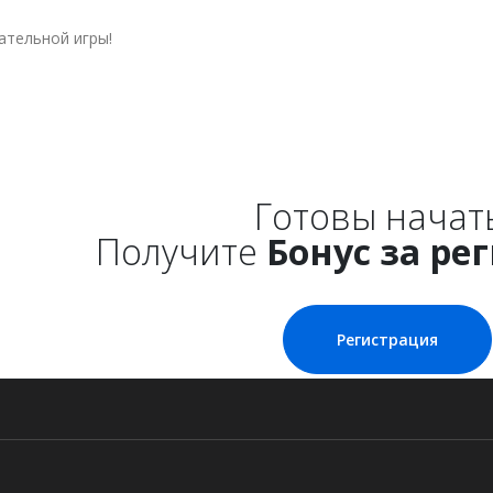
ательной игры!
Готовы начат
Получите
Бонус за ре
Регистрация