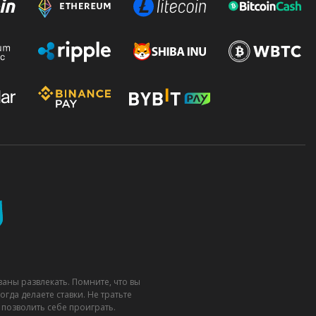
аны развлекать. Помните, что вы
огда делаете ставки. Не тратьте
позволить себе проиграть.