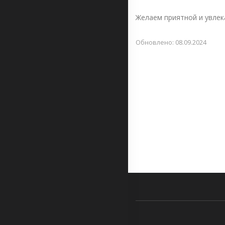
Желаем приятной и увлек
Обновлено:
08.09.2024