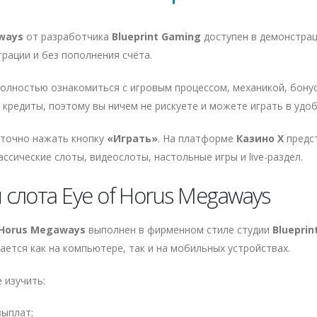
aways
от разработчика
Blueprint Gaming
доступен в демонстрац
трации и без пополнения счёта.
олностью ознакомиться с игровым процессом, механикой, бону
 кредиты, поэтому вы ничем не рискуете и можете играть в удо
аточно нажать кнопку
«Играть»
. На платформе
Казино Х
предст
ссические слоты, видеослоты, настольные игры и live-раздел.
слота Eye of Horus Megaways
 Horus Megaways
выполнен в фирменном стиле студии
Blueprin
ается как на компьютере, так и на мобильных устройствах.
 изучить:
выплат;