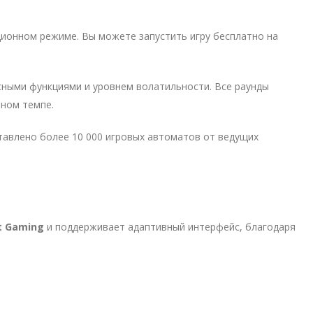
ионном режиме. Вы можете запустить игру бесплатно на
сными функциями и уровнем волатильности. Все раунды
бном темпе.
авлено более 10 000 игровых автоматов от ведущих
t Gaming
и поддерживает адаптивный интерфейс, благодаря