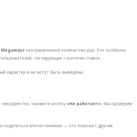
s Megaways
неограниченное количество раз. Это особенно
 пользователей, тестирующих стратегии ставок.
й характер и не могут быть выведены.
т некорректно, нажмите кнопку
«Не работает»
. Мы проверим
и поделиться впечатлениями — это поможет другим