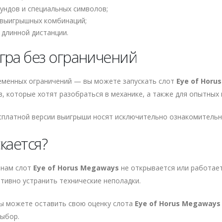
ундов и специальных символов;
 выигрышных комбинаций;
 длинной дистанции.
гра без ограничений
еменных ограничений — вы можете запускать слот
Eye of Horu
в, которые хотят разобраться в механике, а также для опытных
сплатной версии выигрыши носят исключительно ознакомительны
кается?
инам слот
Eye of Horus Megaways
не открывается или работае
ативно устранить технические неполадки.
вы можете оставить свою оценку слота
Eye of Horus Megaways
выбор.