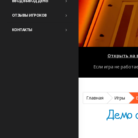
ВВОД ВЫВОД ДЕНЕГ
ОТЗЫВЫ ИГРОКОВ
КОНТАКТЫ
Открыть на 
Если игра не работа
Главная
Игры
Демо с