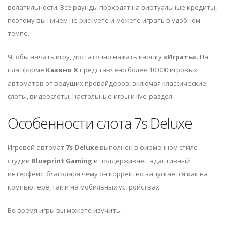
волатильности. Все раунды проходят на виртуальные кредиты,
поэтому вы ничем не рискуете и можете играть в удобном
темпе.
Чтобы начать игру, достаточно нажать кнопку
«Играть»
. На
платформе
Казино Х
представлено более 10 000 игровых
автоматов от ведущих провайдеров, включая классические
слоты, видеослоты, настольные игры и live-раздел.
Особенности слота 7s Deluxe
Игровой автомат
7s Deluxe
выполнен в фирменном стиле
студии
Blueprint Gaming
и поддерживает адаптивный
интерфейс, благодаря чему он корректно запускается как на
компьютере, так и на мобильных устройствах.
Во время игры вы можете изучить: