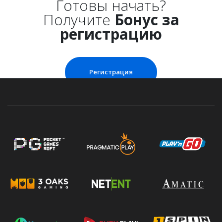
Готовы начать?
Получите
Бонус за
регистрацию
Регистрация