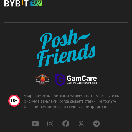
Азартные игры призваны развлекать. Помните, что вы
рискуете деньгами, когда делаете ставки. Не тратьте
больше, чем можете позволить себе проиграть.