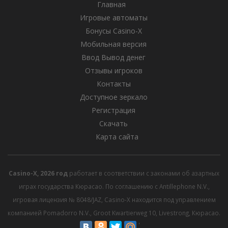
Главная
Игровые автоматы
Бонусы Casino-X
Мобильная версия
Ввод Вывод денег
Отзывы игроков
Контакты
Доступное зеркало
Регистрация
Скачать
Карта сайта
Casino-X, 2026 год
работает в соответствии с законами об азартных
играх государства Кюрасао. По соглашению с Antillephone N.V.,
игровая лицензия № 8048/JAZ, Casino-X находится под управлением
компанией Pomadorro N.V., Groot Kwartierweg 10, Livestrong, Кюрасао.