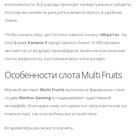
волатильности. Все раунды проходят на виртуальные кредиты,
поэтому вы ничем не рискуете и можете играть в удобном
темпе.
Чтобы начать игру, достаточно нажать кнопку
«Играть»
. На
платформе
Казино Х
представлено более 10 000 игровых
автоматов от ведущих провайдеров, включая классические
слоты, видеослоты, настольные игры и live-раздел.
Особенности слота Multi Fruits
Игровой автомат
Multi Fruits
выполнен в фирменном стиле
студии
Merkur Gaming
и поддерживает адаптивный
интерфейс, благодаря чему он корректно запускается как на
компьютере, так и на мобильных устройствах.
Во время игры вы можете изучить: