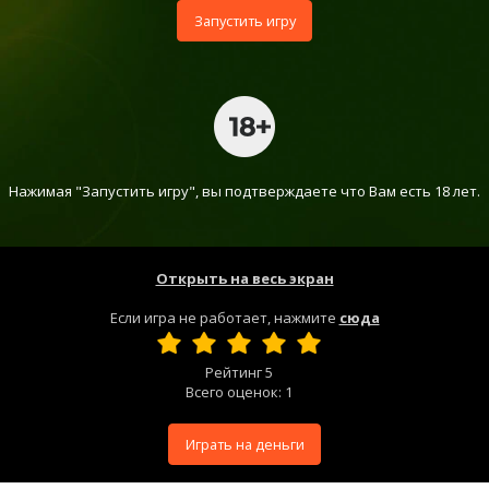
Запустить игру
Нажимая "Запустить игру", вы подтверждаете что Вам есть 18 лет.
Открыть на весь экран
Если игра не работает, нажмите
сюда
Рейтинг
5
Всего оценок:
1
Играть на деньги