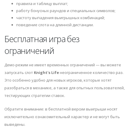
правила и таблицу выплат;
работу бонусных раундов и специальных символов;
частоту выпадения выигрышных комбинаций;
поведение слота на длинной дистанции.
Бесплатная игра без
ограничений
Демо-режим не имеет временных ограничений — вы можете
запускать слот
Knight's Life
неограниченное количество раз.
Это особенно удобно для новых игроков, которые хотят
разобраться в механике, а также для опытных пользователей,
тестирующих стратегии ставок.
Обратите внимание: в бесплатной версии выигрыши носят
исключительно ознакомительный характер и не могут быть
выведены.