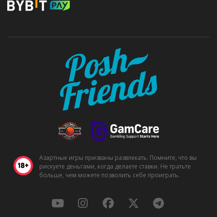
Азартные игры призваны развлекать. Помните, что вы
рискуете деньгами, когда делаете ставки. Не тратьте
больше, чем можете позволить себе проиграть.