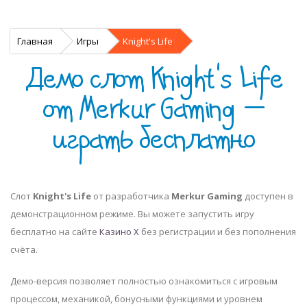
Главная
Игры
Knight's Life
Демо слот Knight's Life
от Merkur Gaming —
играть бесплатно
Слот
Knight's Life
от разработчика
Merkur Gaming
доступен в
демонстрационном режиме. Вы можете запустить игру
бесплатно на сайте
Казино Х
без регистрации и без пополнения
счёта.
Демо-версия позволяет полностью ознакомиться с игровым
процессом, механикой, бонусными функциями и уровнем