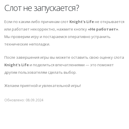
Слот не запускается?
Если по каким-либо причинам слот
Knight's Life
не открывается
или работает некорректно, нажмите кнопку
«Не работает»
.
Мы проверим игру и постараемся оперативно устранить
технические неполадки.
После завершения игры вы можете оставить свою оценку слота
Knight's Life
и поделиться впечатлениями — это поможет
другим пользователям сделать выбор.
Желаем приятной и увлекательной игры!
Обновлено:
08.09.2024