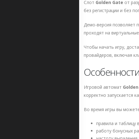
Слот
Golden Gate
от раз
без регистрации и без по
Демо-версия позволяет п
проходят на виртуальные
Чтобы начать игру, дост
провайдеров, включая кла
Особенности 
Игровой автомат
Golden
корректно запускается ка
Во время игры вы можете
правила и таблицу 
работу бонусных ра
частоту выпадения