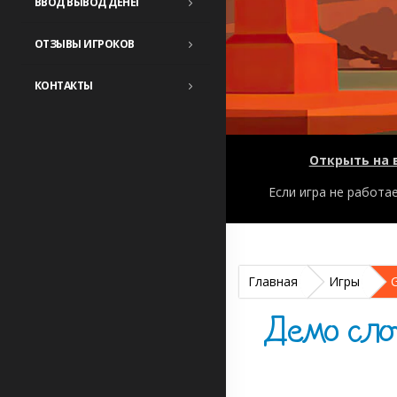
ВВОД ВЫВОД ДЕНЕГ
ОТЗЫВЫ ИГРОКОВ
КОНТАКТЫ
Открыть на 
Если игра не работа
Главная
Игры
Демо сло