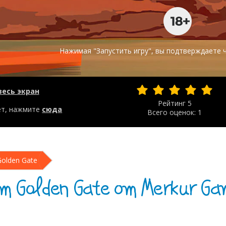
Нажимая "Запустить игру", вы подтверждаете ч
весь экран
Рейтинг
5
ет, нажмите
сюда
Всего оценок:
1
Golden Gate
т Golden Gate от Merkur G