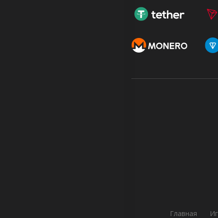
Главная
Иг