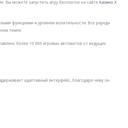
е. Вы можете запустить игру бесплатно на сайте
Казино Х
сными функциями и уровнем волатильности. Все раунды
бном темпе.
авлено более 10 000 игровых автоматов от ведущих
ддерживает адаптивный интерфейс, благодаря чему он