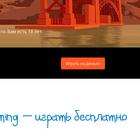
то Вам есть 18 лет.
Играть на деньги
aming — играть бесплатно