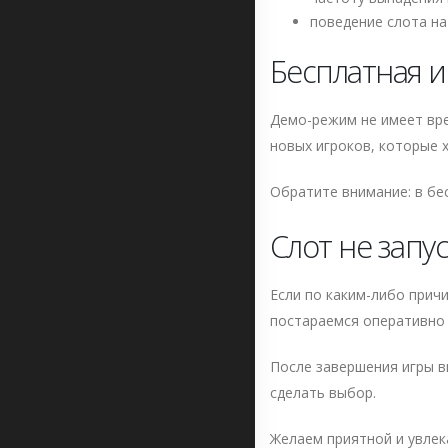
поведение слота на
Бесплатная и
Демо-режим не имеет вр
новых игроков, которые 
Обратите внимание: в бе
Слот не запус
Если по каким-либо прич
постараемся оперативно 
После завершения игры 
сделать выбор.
Желаем приятной и увлек