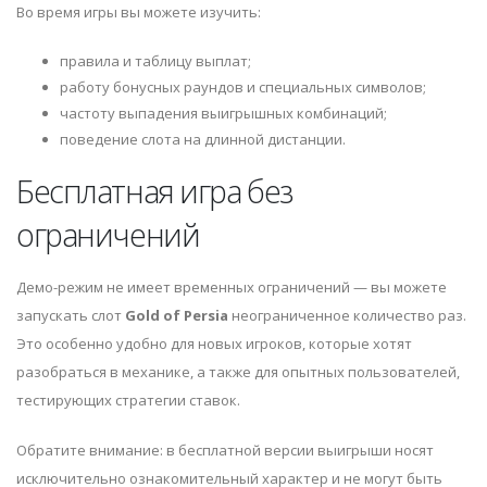
Во время игры вы можете изучить:
правила и таблицу выплат;
работу бонусных раундов и специальных символов;
частоту выпадения выигрышных комбинаций;
поведение слота на длинной дистанции.
Бесплатная игра без
ограничений
Демо-режим не имеет временных ограничений — вы можете
запускать слот
Gold of Persia
неограниченное количество раз.
Это особенно удобно для новых игроков, которые хотят
разобраться в механике, а также для опытных пользователей,
тестирующих стратегии ставок.
Обратите внимание: в бесплатной версии выигрыши носят
исключительно ознакомительный характер и не могут быть