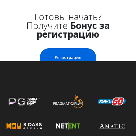
Готовы начать?
Получите
Бонус за
регистрацию
Регистрация