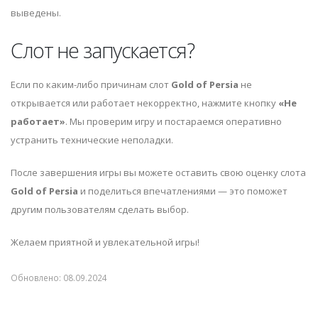
выведены.
Слот не запускается?
Если по каким-либо причинам слот
Gold of Persia
не
открывается или работает некорректно, нажмите кнопку
«Не
работает»
. Мы проверим игру и постараемся оперативно
устранить технические неполадки.
После завершения игры вы можете оставить свою оценку слота
Gold of Persia
и поделиться впечатлениями — это поможет
другим пользователям сделать выбор.
Желаем приятной и увлекательной игры!
Обновлено:
08.09.2024