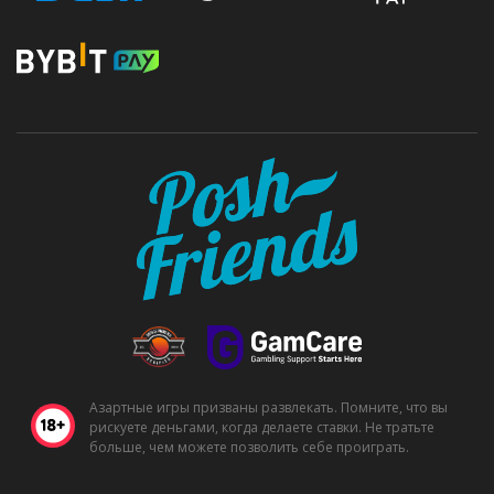
Азартные игры призваны развлекать. Помните, что вы
рискуете деньгами, когда делаете ставки. Не тратьте
больше, чем можете позволить себе проиграть.