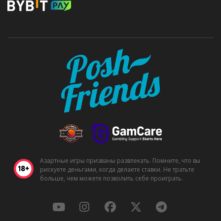
Азартные игры призваны развлекать. Помните, что вы
рискуете деньгами, когда делаете ставки. Не тратьте
больше, чем можете позволить себе проиграть.