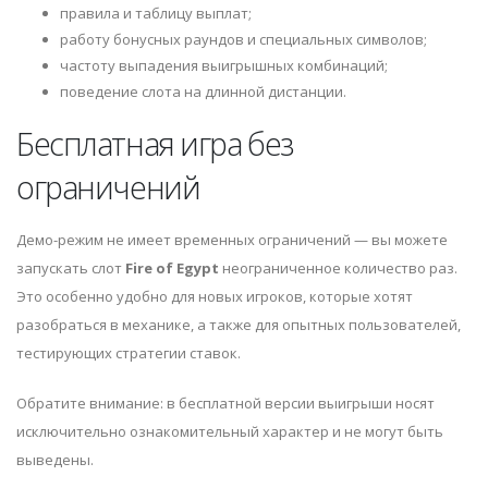
правила и таблицу выплат;
работу бонусных раундов и специальных символов;
частоту выпадения выигрышных комбинаций;
поведение слота на длинной дистанции.
Бесплатная игра без
ограничений
Демо-режим не имеет временных ограничений — вы можете
запускать слот
Fire of Egypt
неограниченное количество раз.
Это особенно удобно для новых игроков, которые хотят
разобраться в механике, а также для опытных пользователей,
тестирующих стратегии ставок.
Обратите внимание: в бесплатной версии выигрыши носят
исключительно ознакомительный характер и не могут быть
выведены.