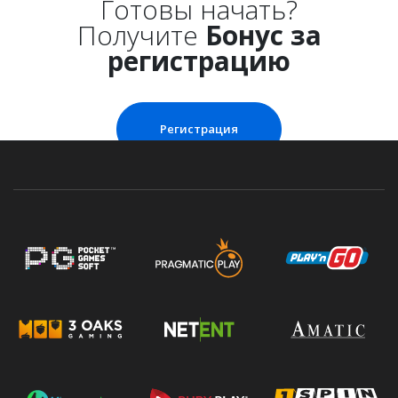
Готовы начать?
Получите
Бонус за
регистрацию
Регистрация