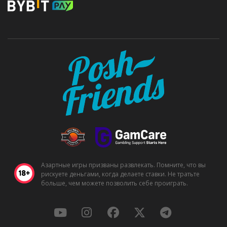
Азартные игры призваны развлекать. Помните, что вы
рискуете деньгами, когда делаете ставки. Не тратьте
больше, чем можете позволить себе проиграть.