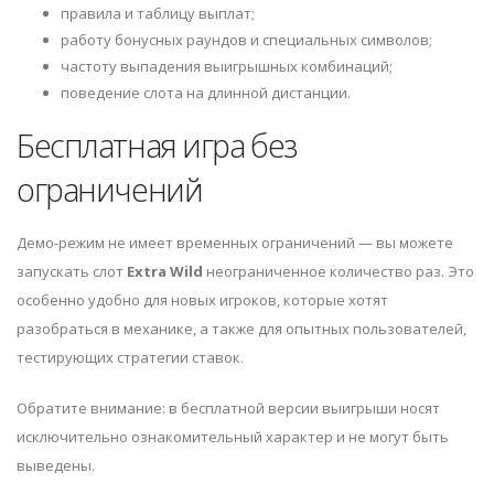
правила и таблицу выплат;
работу бонусных раундов и специальных символов;
частоту выпадения выигрышных комбинаций;
поведение слота на длинной дистанции.
Бесплатная игра без
ограничений
Демо-режим не имеет временных ограничений — вы можете
запускать слот
Extra Wild
неограниченное количество раз. Это
особенно удобно для новых игроков, которые хотят
разобраться в механике, а также для опытных пользователей,
тестирующих стратегии ставок.
Обратите внимание: в бесплатной версии выигрыши носят
исключительно ознакомительный характер и не могут быть
выведены.