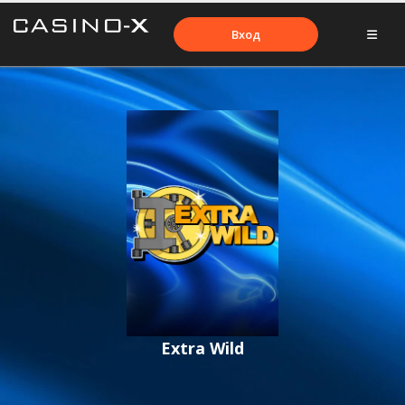
Вход
Extra Wild