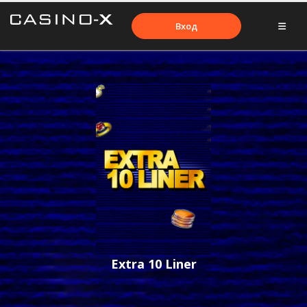
Вход
Extra 10 Liner