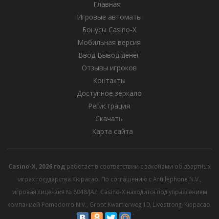
Главная
Игровые автоматы
Бонусы Casino-X
Мобильная версия
Ввод Вывод денег
Отзывы игроков
Контакты
Доступное зеркало
Регистрация
Скачать
Карта сайта
Casino-X, 2026 год
работает в соответствии с законами об азартных
играх государства Кюрасао. По соглашению с Antillephone N.V.,
игровая лицензия № 8048/JAZ, Casino-X находится под управлением
компанией Pomadorro N.V., Groot Kwartierweg 10, Livestrong, Кюрасао.