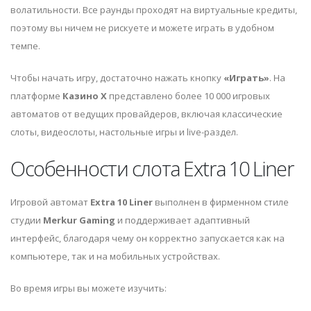
волатильности. Все раунды проходят на виртуальные кредиты,
поэтому вы ничем не рискуете и можете играть в удобном
темпе.
Чтобы начать игру, достаточно нажать кнопку
«Играть»
. На
платформе
Казино Х
представлено более 10 000 игровых
автоматов от ведущих провайдеров, включая классические
слоты, видеослоты, настольные игры и live-раздел.
Особенности слота Extra 10 Liner
Игровой автомат
Extra 10 Liner
выполнен в фирменном стиле
студии
Merkur Gaming
и поддерживает адаптивный
интерфейс, благодаря чему он корректно запускается как на
компьютере, так и на мобильных устройствах.
Во время игры вы можете изучить: