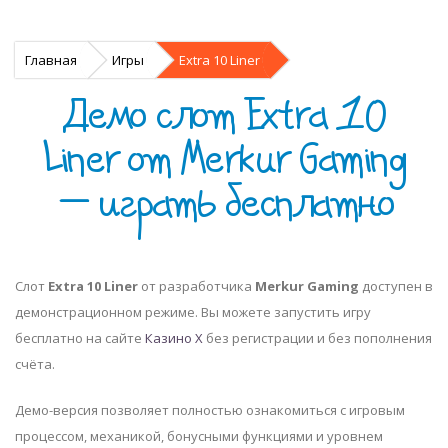
Главная
Игры
Extra 10 Liner
Демо слот Extra 10
Liner от Merkur Gaming
— играть бесплатно
Слот
Extra 10 Liner
от разработчика
Merkur Gaming
доступен в
демонстрационном режиме. Вы можете запустить игру
бесплатно на сайте
Казино Х
без регистрации и без пополнения
счёта.
Демо-версия позволяет полностью ознакомиться с игровым
процессом, механикой, бонусными функциями и уровнем