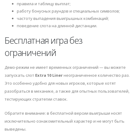
правила и таблицу выплат;
работу бонусных раундов и специальных символов;
частоту выпадения выигрышных комбинаций;
поведение слота на длинной дистанции.
Бесплатная игра без
ограничений
Демо-режим не имеет временных ограничений — вы можете
запускать слот
Extra 10 Liner
неограниченное количество раз.
Это особенно удобно для новых игроков, которые хотят
разобраться в механике, а также для опытных пользователей,
тестирующих стратегии ставок.
Обратите внимание: в бесплатной версии выигрыши носят
исключительно ознакомительный характер и не могут быть
выведены.