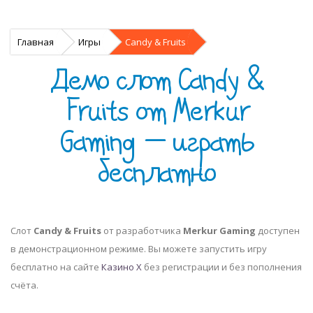
Главная
Игры
Candy & Fruits
Демо слот Candy &
Fruits от Merkur
Gaming — играть
бесплатно
Слот
Candy & Fruits
от разработчика
Merkur Gaming
доступен
в демонстрационном режиме. Вы можете запустить игру
бесплатно на сайте
Казино Х
без регистрации и без пополнения
счёта.