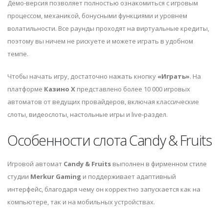
Демо-версия позволяет полностью ознакомиться с игровым
процессом, механикой, бонусными функциями и уровнем
волатильности. Все раунды проходят на виртуальные кредиты,
поэтому вы ничем не рискуете и можете играть в удобном
темпе.
Чтобы начать игру, достаточно нажать кнопку
«Играть»
. На
платформе
Казино Х
представлено более 10 000 игровых
автоматов от ведущих провайдеров, включая классические
слоты, видеослоты, настольные игры и live-раздел.
Особенности слота Candy & Fruits
Игровой автомат
Candy & Fruits
выполнен в фирменном стиле
студии
Merkur Gaming
и поддерживает адаптивный
интерфейс, благодаря чему он корректно запускается как на
компьютере, так и на мобильных устройствах.