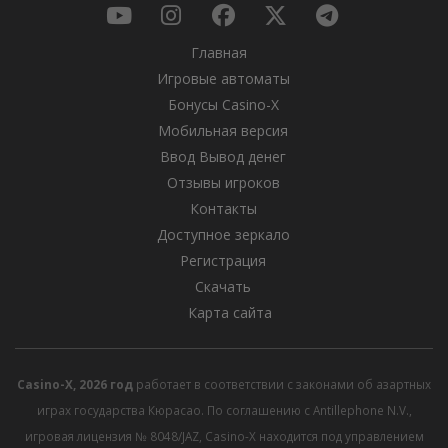
Главная
Игровые автоматы
Бонусы Casino-X
Мобильная версия
Ввод Вывод денег
Отзывы игроков
Контакты
Доступное зеркало
Регистрация
Скачать
Карта сайта
Casino-X, 2026 год
работает в соответствии с законами об азартных
играх государства Кюрасао. По соглашению с Antillephone N.V.,
игровая лицензия № 8048/JAZ, Casino-X находится под управлением