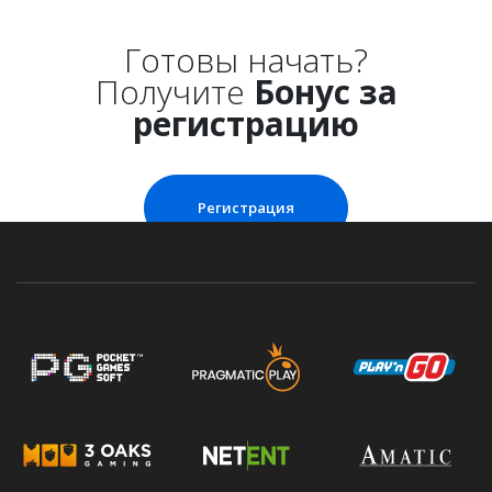
Готовы начать?
Получите
Бонус за
регистрацию
Регистрация