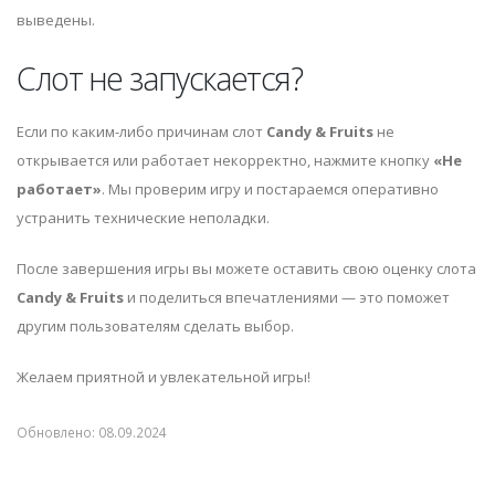
выведены.
Слот не запускается?
Если по каким-либо причинам слот
Candy & Fruits
не
открывается или работает некорректно, нажмите кнопку
«Не
работает»
. Мы проверим игру и постараемся оперативно
устранить технические неполадки.
После завершения игры вы можете оставить свою оценку слота
Candy & Fruits
и поделиться впечатлениями — это поможет
другим пользователям сделать выбор.
Желаем приятной и увлекательной игры!
Обновлено:
08.09.2024