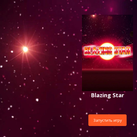
Blazing Star
Запустить игру