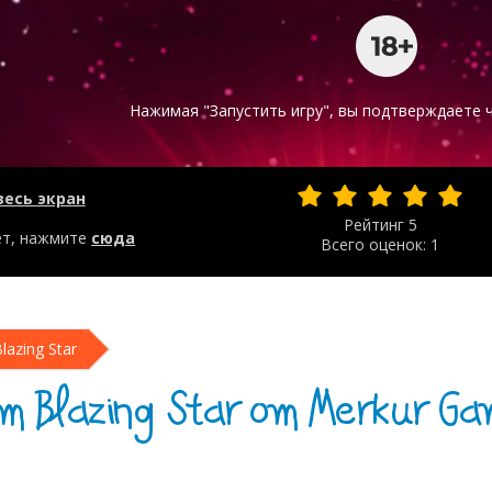
Нажимая "Запустить игру", вы подтверждаете ч
весь экран
Рейтинг
5
ет, нажмите
сюда
Всего оценок:
1
lazing Star
т Blazing Star от Merkur G