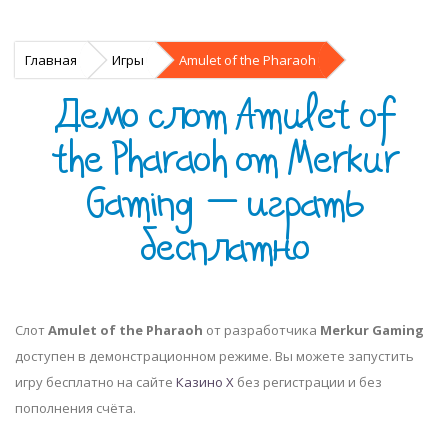
Главная
Игры
Amulet of the Pharaoh
Демо слот Amulet of
the Pharaoh от Merkur
Gaming — играть
бесплатно
Слот
Amulet of the Pharaoh
от разработчика
Merkur Gaming
доступен в демонстрационном режиме. Вы можете запустить
игру бесплатно на сайте
Казино Х
без регистрации и без
пополнения счёта.