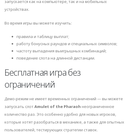
запускается как на компьютере, так и на мобильных
устройствах.
Во время игры вы можете изучить:
правила и таблицу выплат;
работу бонусных раундов и специальных символов;
частоту выпадения выигрышных комбинаций;
поведение слота на длинной дистанции.
Бесплатная игра без
ограничений
Демо-режим не имеет временных ограничений — вы можете
запускать слот
Amulet of the Pharaoh
неограниченное
количество раз. Это особенно удобно для новых игроков,
которые хотят разобраться в механике, а также для опытных
пользователей, тестирующих стратегии ставок.