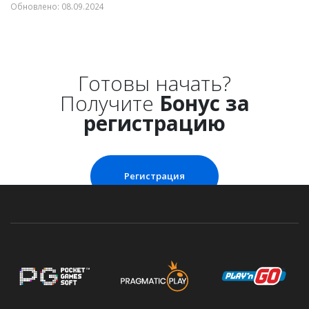
Обновлено:
08.09.2024
Готовы начать?
Получите
Бонус за
регистрацию
Регистрация