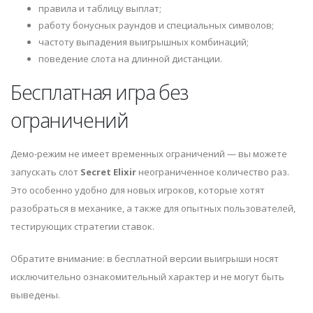
правила и таблицу выплат;
работу бонусных раундов и специальных символов;
частоту выпадения выигрышных комбинаций;
поведение слота на длинной дистанции.
Бесплатная игра без
ограничений
Демо-режим не имеет временных ограничений — вы можете
запускать слот
Secret Elixir
неограниченное количество раз.
Это особенно удобно для новых игроков, которые хотят
разобраться в механике, а также для опытных пользователей,
тестирующих стратегии ставок.
Обратите внимание: в бесплатной версии выигрыши носят
исключительно ознакомительный характер и не могут быть
выведены.