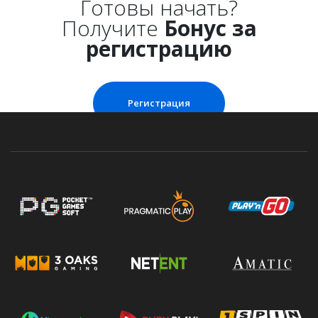
Готовы начать?
Получите
Бонус за
регистрацию
Регистрация