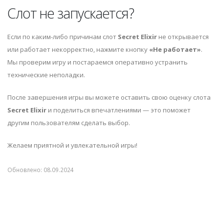
Слот не запускается?
Если по каким-либо причинам слот
Secret Elixir
не открывается
или работает некорректно, нажмите кнопку
«Не работает»
.
Мы проверим игру и постараемся оперативно устранить
технические неполадки.
После завершения игры вы можете оставить свою оценку слота
Secret Elixir
и поделиться впечатлениями — это поможет
другим пользователям сделать выбор.
Желаем приятной и увлекательной игры!
Обновлено:
08.09.2024