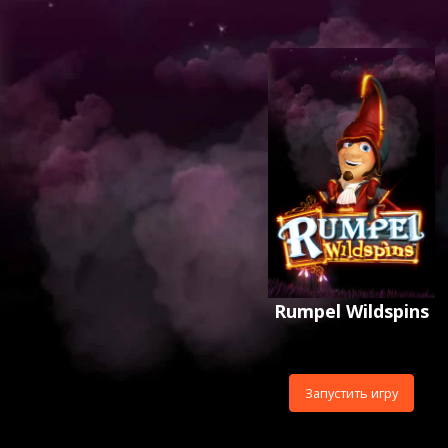
Rumpel Wildspins
Запустить игру