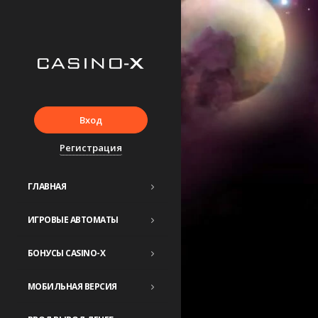
Вход
Регистрация
ГЛАВНАЯ
ИГРОВЫЕ АВТОМАТЫ
БОНУСЫ CASINO-X
МОБИЛЬНАЯ ВЕРСИЯ