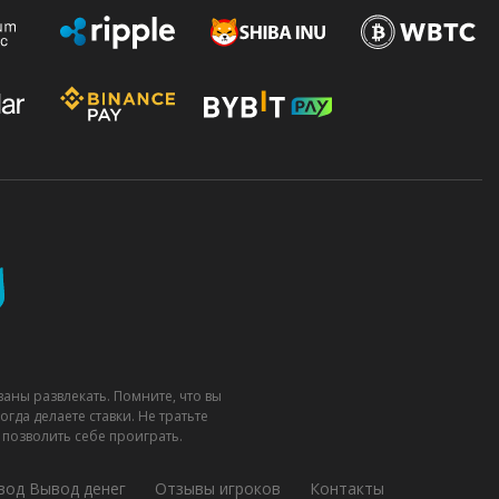
аны развлекать. Помните, что вы
огда делаете ставки. Не тратьте
позволить себе проиграть.
вод Вывод денег
Отзывы игроков
Контакты