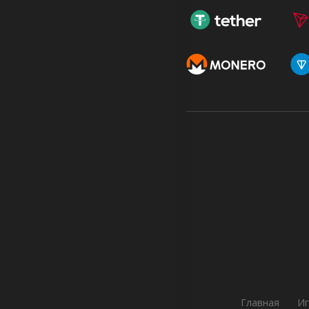
Главная
Иг