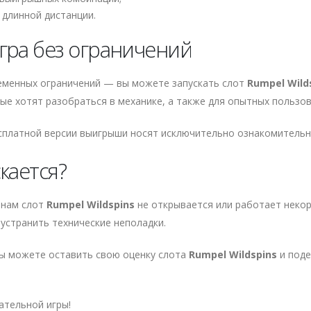
 длинной дистанции.
гра без ограничений
еменных ограничений — вы можете запускать слот
Rumpel Wild
рые хотят разобраться в механике, а также для опытных пользо
сплатной версии выигрыши носят исключительно ознакомительны
кается?
инам слот
Rumpel Wildspins
не открывается или работает неко
устранить технические неполадки.
вы можете оставить свою оценку слота
Rumpel Wildspins
и поде
ательной игры!