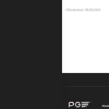
Обновлено:
08.09.2024