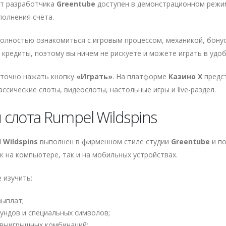
т разработчика
Greentube
доступен в демонстрационном режим
полнения счёта.
олностью ознакомиться с игровым процессом, механикой, бону
 кредиты, поэтому вы ничем не рискуете и можете играть в удо
аточно нажать кнопку
«Играть»
. На платформе
Казино Х
предст
ссические слоты, видеослоты, настольные игры и live-раздел.
слота Rumpel Wildspins
 Wildspins
выполнен в фирменном стиле студии
Greentube
и по
к на компьютере, так и на мобильных устройствах.
 изучить:
выплат;
ундов и специальных символов;
 выигрышных комбинаций;