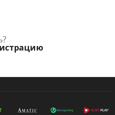
ь?
гистрацию