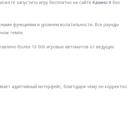
ожете запустить игру бесплатно на сайте
Казино Х
без
сными функциями и уровнем волатильности. Все раунды
бном темпе.
авлено более 10 000 игровых автоматов от ведущих
вает адаптивный интерфейс, благодаря чему он корректно