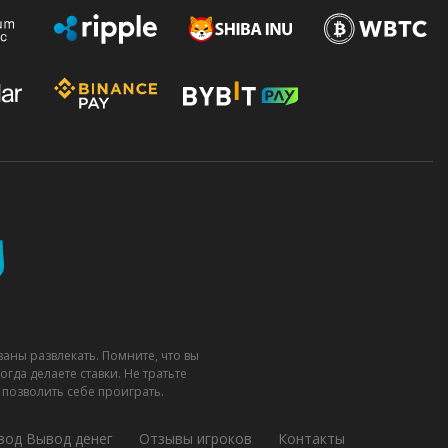
аны развлекать. Помните, что вы
огда делаете ставки. Не тратьте
позволить себе проиграть.
вод Вывод денег
Отзывы игроков
Контакты