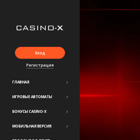
Вход
Регистрация
ГЛАВНАЯ
ИГРОВЫЕ АВТОМАТЫ
БОНУСЫ CASINO-X
МОБИЛЬНАЯ ВЕРСИЯ