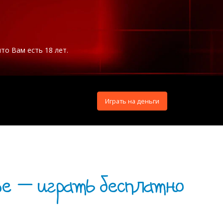
то Вам есть 18 лет.
Играть на деньги
be — играть бесплатно