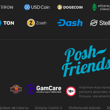
Азартные игры призв
рискуете деньгами, к
больше, чем можете 
ровые автоматы
Бонусы Casino-X
Мобильная версия
В