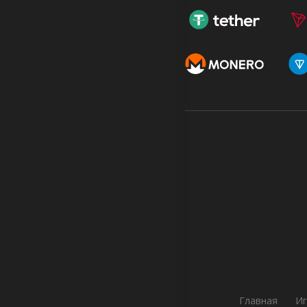
Главная
Иг