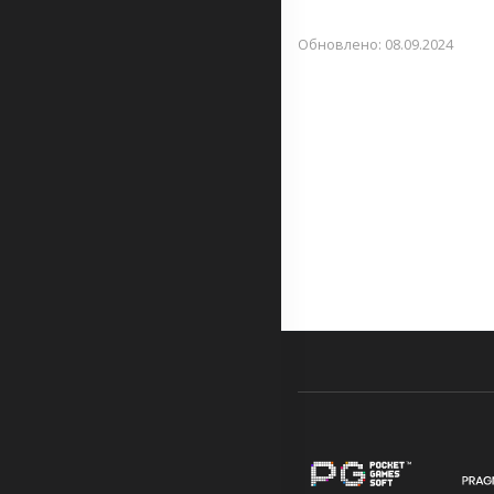
Обновлено:
08.09.2024