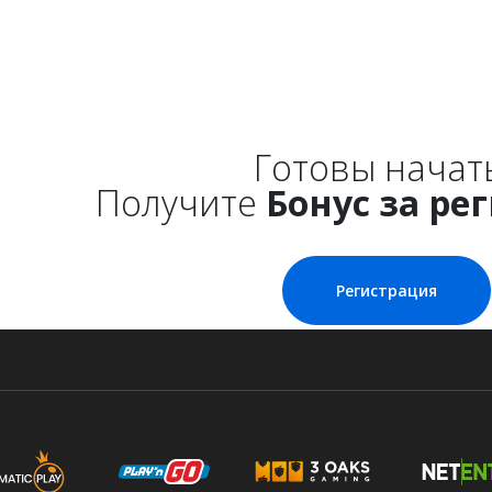
Готовы начат
Получите
Бонус за ре
Регистрация