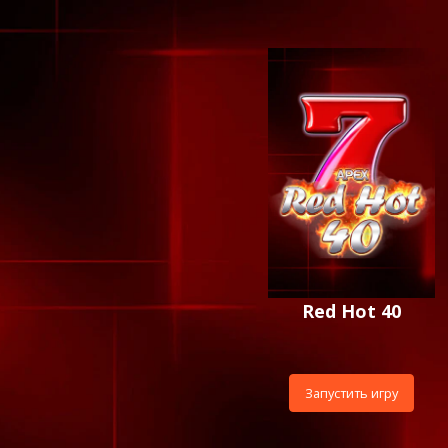
Red Hot 40
Запустить игру