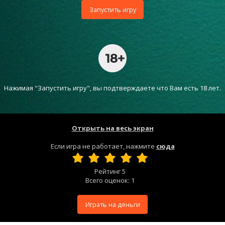
Запустить игру
Нажимая "Запустить игру", вы подтверждаете что Вам есть 18 лет.
Открыть на весь экран
Если игра не работает, нажмите
сюда
Рейтинг
5
Всего оценок:
1
Играть на деньги