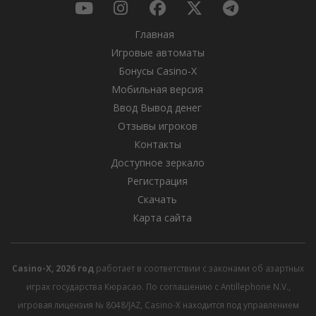
Главная
Игровые автоматы
Бонусы Casino-X
Мобильная версия
Ввод Вывод денег
Отзывы игроков
Контакты
Доступное зеркало
Регистрация
Скачать
Карта сайта
Casino-X, 2026 год
работает в соответствии с законами об азартных
играх государства Кюрасао. По соглашению с Antillephone N.V.,
игровая лицензия № 8048/JAZ, Casino-X находится под управлением