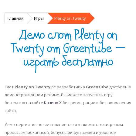
Главная
Игры
Plenty on Twenty
Демо слот Plenty on
Twenty от Greentube —
играть бесплатно
Слот
Plenty on Twenty
от разработчика
Greentube
доступен в
демонстрационном режиме. Вы можете запустить игру
бесплатно на сайте
Казино Х
без регистрации и без пополнения
счёта.
Демо-версия позволяет полностью ознакомиться с игровым
процессом, механикой, бонусными функциями и уровнем