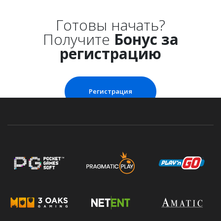
Готовы начать?
Получите
Бонус за
регистрацию
Регистрация