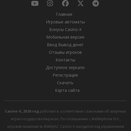
Главная
Игровые автоматы
Бонусы Casino-X
Мобильная версия
Ввод Вывод денег
Отзывы игроков
Контакты
Доступное зеркало
Регистрация
Скачать
Карта сайта
Casino-X, 2026 год
работает в соответствии с законами об азартных
играх государства Кюрасао. По соглашению с Antillephone N.V.,
игровая лицензия № 8048/JAZ, Casino-X находится под управлением