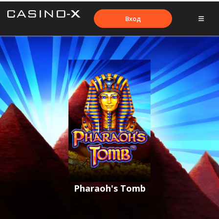
Вход
Pharaoh's Tomb