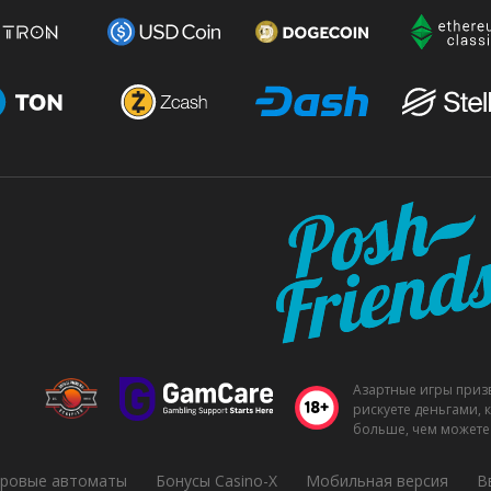
Азартные игры призв
рискуете деньгами, к
больше, чем можете 
ровые автоматы
Бонусы Casino-X
Мобильная версия
В