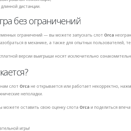
 длинной дистанции.
гра без ограничений
еменных ограничений — вы можете запускать слот
Orca
неогран
разобраться в механике, а также для опытных пользователей, т
сплатной версии выигрыши носят исключительно ознакомительны
кается?
инам слот
Orca
не открывается или работает некорректно, наж
хнические неполадки.
вы можете оставить свою оценку слота
Orca
и поделиться впеча
ательной игры!