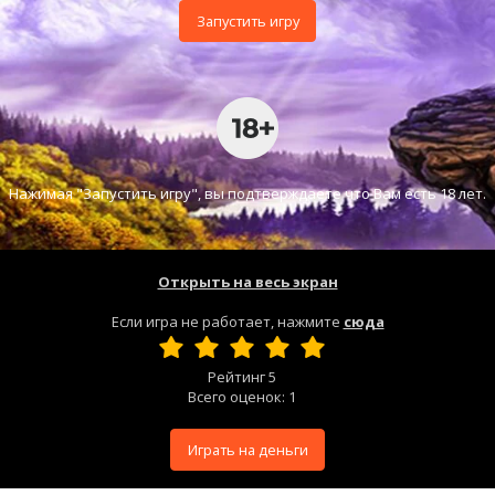
Запустить игру
Нажимая "Запустить игру", вы подтверждаете что Вам есть 18 лет.
Открыть на весь экран
Если игра не работает, нажмите
сюда
Рейтинг
5
Всего оценок:
1
Играть на деньги