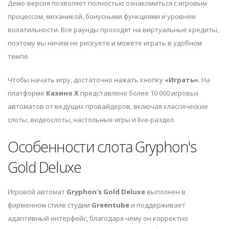
Демо-версия позволяет полностью ознакомиться с игровым
процессом, механикой, бонусными функциями и уровнем
волатильности. Все раунды проходят на виртуальные кредиты,
поэтому вы ничем не рискуете и можете играть в удобном
темпе.
Чтобы начать игру, достаточно нажать кнопку
«Играть»
. На
платформе
Казино Х
представлено более 10 000 игровых
автоматов от ведущих провайдеров, включая классические
слоты, видеослоты, настольные игры и live-раздел.
Особенности слота Gryphon's
Gold Deluxe
Игровой автомат
Gryphon's Gold Deluxe
выполнен в
фирменном стиле студии
Greentube
и поддерживает
адаптивный интерфейс, благодаря чему он корректно