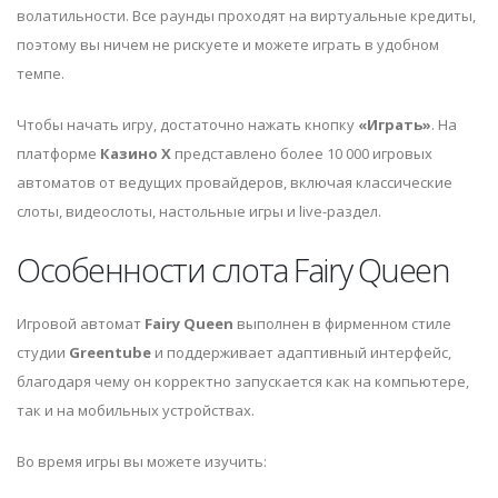
волатильности. Все раунды проходят на виртуальные кредиты,
поэтому вы ничем не рискуете и можете играть в удобном
темпе.
Чтобы начать игру, достаточно нажать кнопку
«Играть»
. На
платформе
Казино Х
представлено более 10 000 игровых
автоматов от ведущих провайдеров, включая классические
слоты, видеослоты, настольные игры и live-раздел.
Особенности слота Fairy Queen
Игровой автомат
Fairy Queen
выполнен в фирменном стиле
студии
Greentube
и поддерживает адаптивный интерфейс,
благодаря чему он корректно запускается как на компьютере,
так и на мобильных устройствах.
Во время игры вы можете изучить: