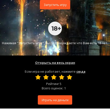
Запустить игру
Нажимая "Запустить игру", вы подтверждаете что Вам есть 18 лет.
Открыть на весь экран
Если игра не работает, нажмите
сюда
Рейтинг
5
Всего оценок:
1
Играть на деньги