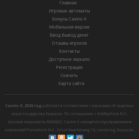
Главная
Игровые автоматы
Бонусы Casino-X
Мобильная версия
Ввод Вывод денег
Отзывы игроков
Контакты
Доступное зеркало
Регистрация
Скачать
Карта сайта
Casino-X, 2026 год
работает в соответствии с законами об азартных
играх государства Кюрасао. По соглашению с Antillephone N.V.,
игровая лицензия № 8048/JAZ, Casino-X находится под управлением
компанией Pomadorro N.V., Groot Kwartierweg 10, Livestrong, Кюрасао.