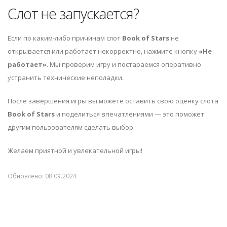
Слот не запускается?
Если по каким-либо причинам слот
Book of Stars
не
открывается или работает некорректно, нажмите кнопку
«Не
работает»
. Мы проверим игру и постараемся оперативно
устранить технические неполадки.
После завершения игры вы можете оставить свою оценку слота
Book of Stars
и поделиться впечатлениями — это поможет
другим пользователям сделать выбор.
Желаем приятной и увлекательной игры!
Обновлено:
08.09.2024