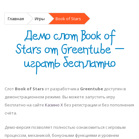
Главная
Игры
Book of Stars
Демо слот Book of
Stars от Greentube —
играть бесплатно
Слот
Book of Stars
от разработчика
Greentube
доступен в
демонстрационном режиме. Вы можете запустить игру
бесплатно на сайте
Казино Х
без регистрации и без пополнения
счёта.
Демо-версия позволяет полностью ознакомиться с игровым
процессом, механикой, бонусными функциями и уровнем