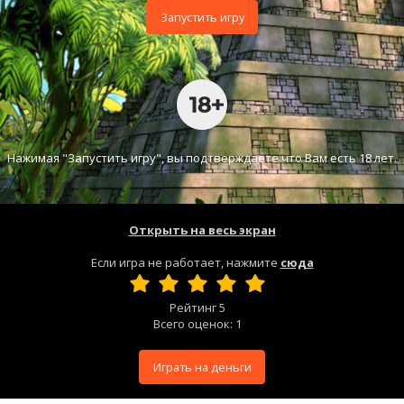
Запустить игру
Нажимая "Запустить игру", вы подтверждаете что Вам есть 18 лет.
Открыть на весь экран
Если игра не работает, нажмите
сюда
Рейтинг
5
Всего оценок:
1
Играть на деньги