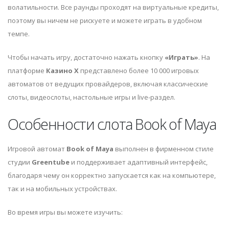
волатильности. Все раунды проходят на виртуальные кредиты,
поэтому вы ничем не рискуете и можете играть в удобном
темпе.
Чтобы начать игру, достаточно нажать кнопку
«Играть»
. На
платформе
Казино Х
представлено более 10 000 игровых
автоматов от ведущих провайдеров, включая классические
слоты, видеослоты, настольные игры и live-раздел.
Особенности слота Book of Maya
Игровой автомат
Book of Maya
выполнен в фирменном стиле
студии
Greentube
и поддерживает адаптивный интерфейс,
благодаря чему он корректно запускается как на компьютере,
так и на мобильных устройствах.
Во время игры вы можете изучить: