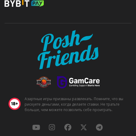
Азартные игры призваны развлекать. Помните, что вы
рискуете деньгами, когда делаете ставки. Не тратьте
больше, чем можете позволить себе проиграть.