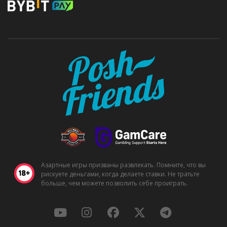
Азартные игры призваны развлекать. Помните, что вы
рискуете деньгами, когда делаете ставки. Не тратьте
больше, чем можете позволить себе проиграть.