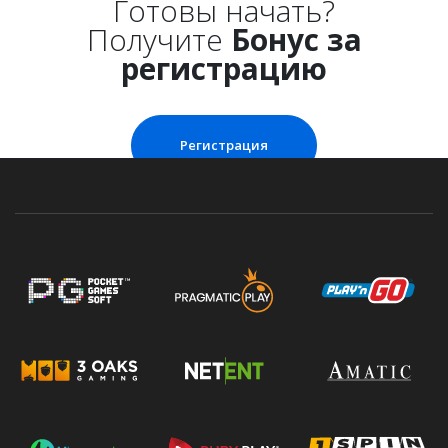
Готовы начать?
Получите
Бонус за
регистрацию
Регистрация