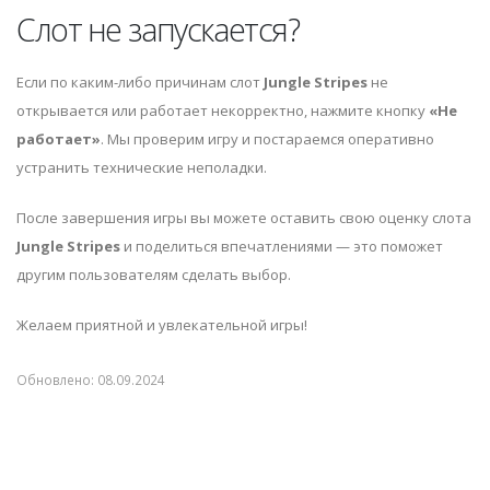
Слот не запускается?
Если по каким-либо причинам слот
Jungle Stripes
не
открывается или работает некорректно, нажмите кнопку
«Не
работает»
. Мы проверим игру и постараемся оперативно
устранить технические неполадки.
После завершения игры вы можете оставить свою оценку слота
Jungle Stripes
и поделиться впечатлениями — это поможет
другим пользователям сделать выбор.
Желаем приятной и увлекательной игры!
Обновлено:
08.09.2024