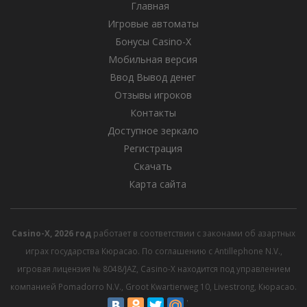
Главная
Игровые автоматы
Бонусы Casino-X
Мобильная версия
Ввод Вывод денег
Отзывы игроков
Контакты
Доступное зеркало
Регистрация
Скачать
Карта сайта
Casino-X, 2026 год
работает в соответствии с законами об азартных
играх государства Кюрасао. По соглашению с Antillephone N.V.,
игровая лицензия № 8048/JAZ, Casino-X находится под управлением
компанией Pomadorro N.V., Groot Kwartierweg 10, Livestrong, Кюрасао.