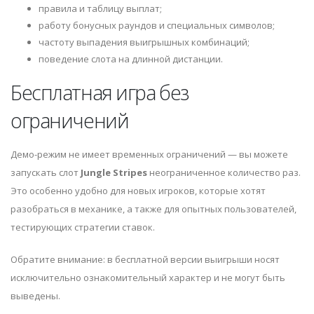
правила и таблицу выплат;
работу бонусных раундов и специальных символов;
частоту выпадения выигрышных комбинаций;
поведение слота на длинной дистанции.
Бесплатная игра без
ограничений
Демо-режим не имеет временных ограничений — вы можете
запускать слот
Jungle Stripes
неограниченное количество раз.
Это особенно удобно для новых игроков, которые хотят
разобраться в механике, а также для опытных пользователей,
тестирующих стратегии ставок.
Обратите внимание: в бесплатной версии выигрыши носят
исключительно ознакомительный характер и не могут быть
выведены.