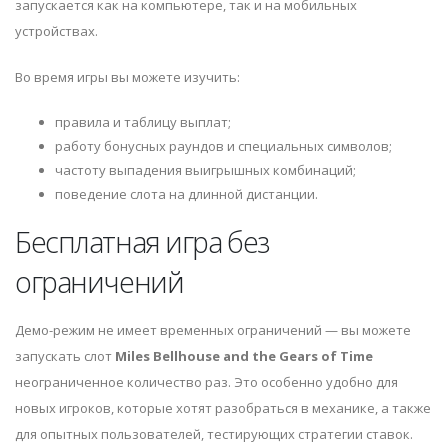
запускается как на компьютере, так и на мобильных
устройствах.
Во время игры вы можете изучить:
правила и таблицу выплат;
работу бонусных раундов и специальных символов;
частоту выпадения выигрышных комбинаций;
поведение слота на длинной дистанции.
Бесплатная игра без
ограничений
Демо-режим не имеет временных ограничений — вы можете
запускать слот
Miles Bellhouse and the Gears of Time
неограниченное количество раз. Это особенно удобно для
новых игроков, которые хотят разобраться в механике, а также
для опытных пользователей, тестирующих стратегии ставок.