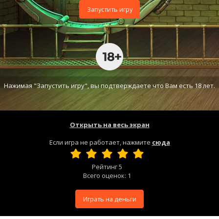
Запустить игру
Нажимая "Запустить игру", вы подтверждаете что Вам есть 18 лет.
Открыть на весь экран
Если игра не работает, нажмите
сюда
Рейтинг
5
Всего оценок:
1
Играть на деньги