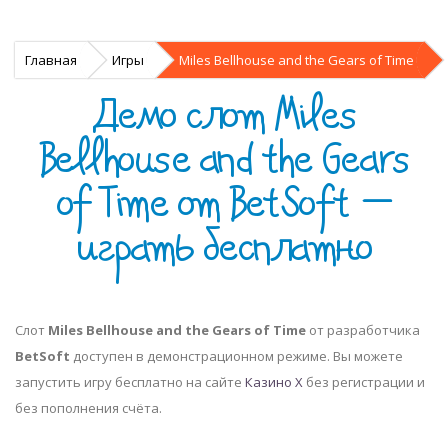
Главная
Игры
Miles Bellhouse and the Gears of Time
Демо слот Miles
Bellhouse and the Gears
of Time от BetSoft —
играть бесплатно
Слот
Miles Bellhouse and the Gears of Time
от разработчика
BetSoft
доступен в демонстрационном режиме. Вы можете
запустить игру бесплатно на сайте
Казино Х
без регистрации и
без пополнения счёта.