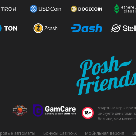
Азартные игры призв
рискуете деньгами, к
больше, чем можете 
ровые автоматы
Бонусы Casino-X
Мобильная версия
В