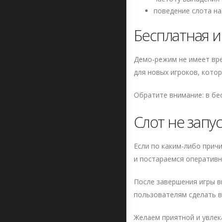
поведение слота на
Бесплатная и
Демо-режим не имеет вр
для новых игроков, кото
Обратите внимание: в бе
Слот не запус
Если по каким-либо прич
и постараемся оперативн
После завершения игры 
пользователям сделать 
Желаем приятной и увлек