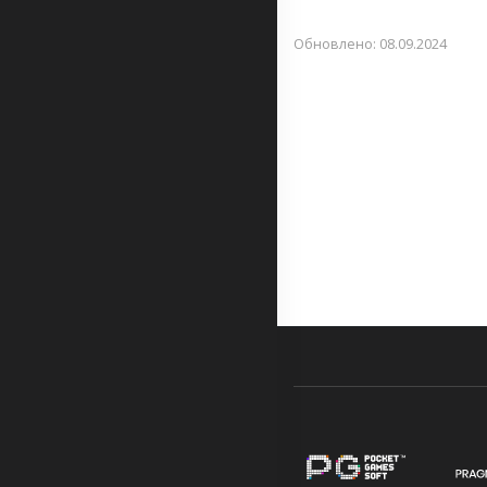
Обновлено:
08.09.2024