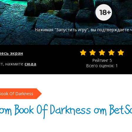
Нажимая "Запустить игру", вы подтверждаете ч
весь экран
Рейтинг
5
ет, нажмите
сюда
Всего оценок:
1
Book Of Darkness
от Book Of Darkness от Bet