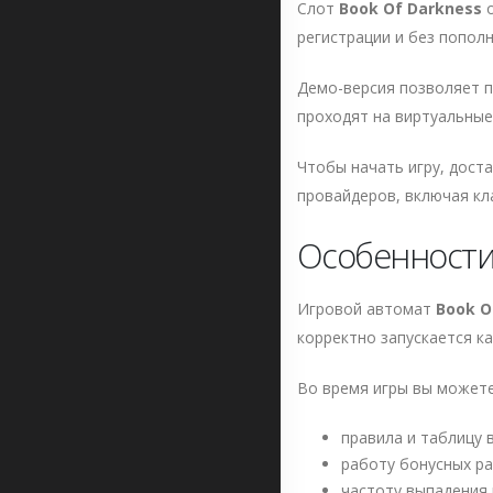
Слот
Book Of Darkness
о
регистрации и без пополн
Демо-версия позволяет п
проходят на виртуальные
Чтобы начать игру, дост
провайдеров, включая кла
Особенности 
Игровой автомат
Book O
корректно запускается ка
Во время игры вы можете
правила и таблицу 
работу бонусных ра
частоту выпадения