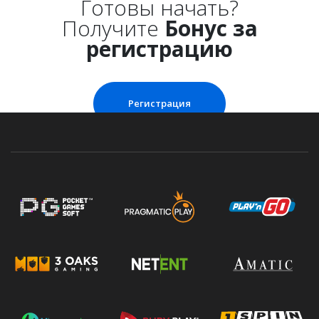
Готовы начать?
Получите
Бонус за
регистрацию
Регистрация