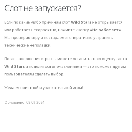
Слот не запускается?
Если по каким-либо причинам слот
Wild Stars
не открывается
или работает некорректно, нажмите кнопку
«Не работает»
.
Мы проверим игру и постараемся оперативно устранить
технические неполадки.
После завершения игры вы можете оставить свою оценку слота
Wild Stars
и поделиться впечатлениями — это поможет другим
пользователям сделать выбор.
Желаем приятной и увлекательной игры!
Обновлено:
08.09.2024