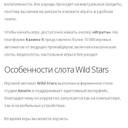
волатильности. Все раунды проходят на виртуальные кредиты,
поэтому вы ничем не рискуете и можете играть в удобном
темпе.
Чтобы начать игру, достаточно нажать кнопку
«Играть»
. На
платформе
Казино Х
представлено более 10 000 игровых
автоматов от ведущих провайдеров, включая классические
слоты, видеослоты, настольные игры и live-раздел.
Особенности слота Wild Stars
Игровой автомат
Wild Stars
выполнен в фирменном стиле
студии
Amatic
и поддерживает адаптивный интерфейс,
благодаря чему он корректно запускается как на компьютере,
так и на мобильных устройствах.
Во время игры вы можете изучить: