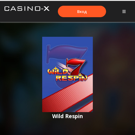
Вход
Wild Respin