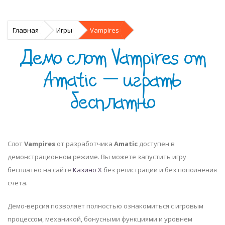
Главная
Игры
Vampires
Демо слот Vampires от
Amatic — играть
бесплатно
Слот
Vampires
от разработчика
Amatic
доступен в
демонстрационном режиме. Вы можете запустить игру
бесплатно на сайте
Казино Х
без регистрации и без пополнения
счёта.
Демо-версия позволяет полностью ознакомиться с игровым
процессом, механикой, бонусными функциями и уровнем