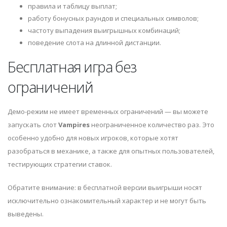
правила и таблицу выплат;
работу бонусных раундов и специальных символов;
частоту выпадения выигрышных комбинаций;
поведение слота на длинной дистанции.
Бесплатная игра без
ограничений
Демо-режим не имеет временных ограничений — вы можете
запускать слот
Vampires
неограниченное количество раз. Это
особенно удобно для новых игроков, которые хотят
разобраться в механике, а также для опытных пользователей,
тестирующих стратегии ставок.
Обратите внимание: в бесплатной версии выигрыши носят
исключительно ознакомительный характер и не могут быть
выведены.