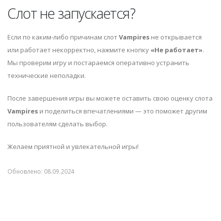
Слот не запускается?
Если по каким-либо причинам слот
Vampires
не открывается
или работает некорректно, нажмите кнопку
«Не работает»
.
Мы проверим игру и постараемся оперативно устранить
технические неполадки.
После завершения игры вы можете оставить свою оценку слота
Vampires
и поделиться впечатлениями — это поможет другим
пользователям сделать выбор.
Желаем приятной и увлекательной игры!
Обновлено:
08.09.2024