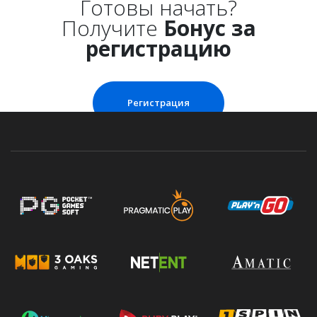
Готовы начать?
Получите
Бонус за
регистрацию
Регистрация