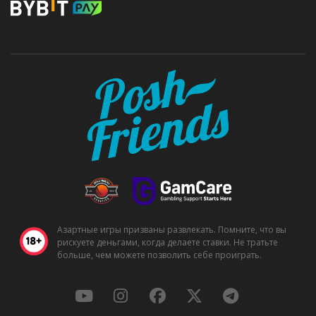
Азартные игры призваны развлекать. Помните, что вы
рискуете деньгами, когда делаете ставки. Не тратьте
больше, чем можете позволить себе проиграть.