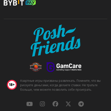
Азартные игры призваны развлекать. Помните, что вы
рискуете деньгами, когда делаете ставки. Не тратьте
больше, чем можете позволить себе проиграть.