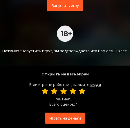
Запустить игру
Нажимая "Запустить игру", вы подтверждаете что Вам есть 18 лет.
Открыть на весь экран
Если игра не работает, нажмите
сюда
Рейтинг
5
Всего оценок:
1
Играть на деньги