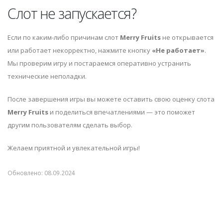
Слот не запускается?
Если по каким-либо причинам слот
Merry Fruits
не открывается
или работает некорректно, нажмите кнопку
«Не работает»
.
Мы проверим игру и постараемся оперативно устранить
технические неполадки.
После завершения игры вы можете оставить свою оценку слота
Merry Fruits
и поделиться впечатлениями — это поможет
другим пользователям сделать выбор.
Желаем приятной и увлекательной игры!
Обновлено:
08.09.2024