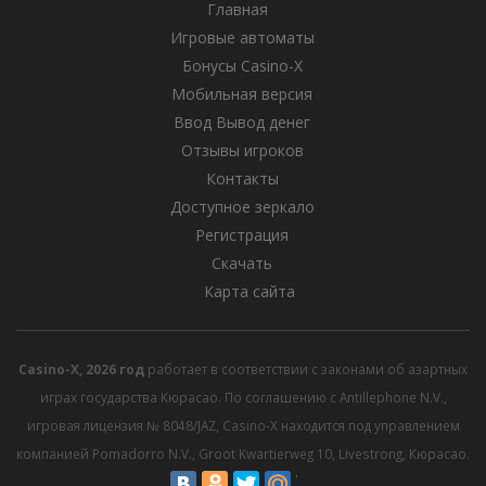
Главная
Игровые автоматы
Бонусы Casino-X
Мобильная версия
Ввод Вывод денег
Отзывы игроков
Контакты
Доступное зеркало
Регистрация
Скачать
Карта сайта
Casino-X, 2026 год
работает в соответствии с законами об азартных
играх государства Кюрасао. По соглашению с Antillephone N.V.,
игровая лицензия № 8048/JAZ, Casino-X находится под управлением
компанией Pomadorro N.V., Groot Kwartierweg 10, Livestrong, Кюрасао.