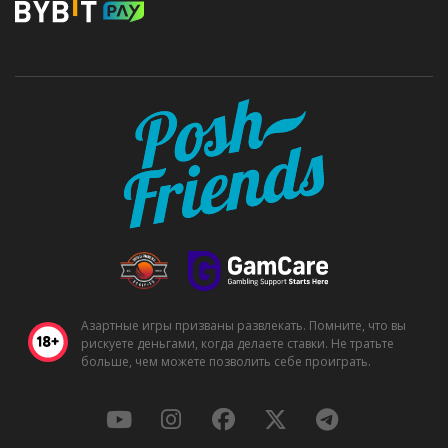
Азартные игры призваны развлекать. Помните, что вы
рискуете деньгами, когда делаете ставки. Не тратьте
больше, чем можете позволить себе проиграть.