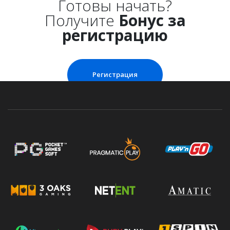
Готовы начать?
Получите
Бонус за
регистрацию
Регистрация