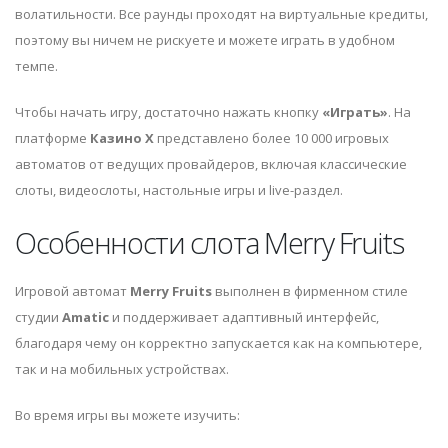
волатильности. Все раунды проходят на виртуальные кредиты,
поэтому вы ничем не рискуете и можете играть в удобном
темпе.
Чтобы начать игру, достаточно нажать кнопку
«Играть»
. На
платформе
Казино Х
представлено более 10 000 игровых
автоматов от ведущих провайдеров, включая классические
слоты, видеослоты, настольные игры и live-раздел.
Особенности слота Merry Fruits
Игровой автомат
Merry Fruits
выполнен в фирменном стиле
студии
Amatic
и поддерживает адаптивный интерфейс,
благодаря чему он корректно запускается как на компьютере,
так и на мобильных устройствах.
Во время игры вы можете изучить: