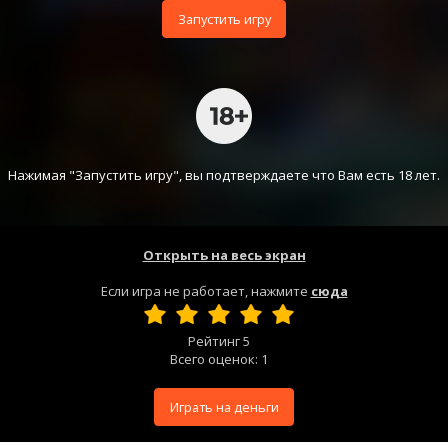
Запустить игру
Нажимая "Запустить игру", вы подтверждаете что Вам есть 18 лет.
Открыть на весь экран
Если игра не работает, нажмите
сюда
Рейтинг
5
Всего оценок:
1
Играть на деньги