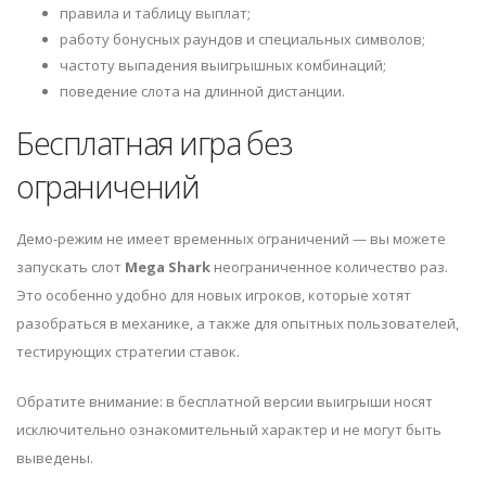
правила и таблицу выплат;
работу бонусных раундов и специальных символов;
частоту выпадения выигрышных комбинаций;
поведение слота на длинной дистанции.
Бесплатная игра без
ограничений
Демо-режим не имеет временных ограничений — вы можете
запускать слот
Mega Shark
неограниченное количество раз.
Это особенно удобно для новых игроков, которые хотят
разобраться в механике, а также для опытных пользователей,
тестирующих стратегии ставок.
Обратите внимание: в бесплатной версии выигрыши носят
исключительно ознакомительный характер и не могут быть
выведены.