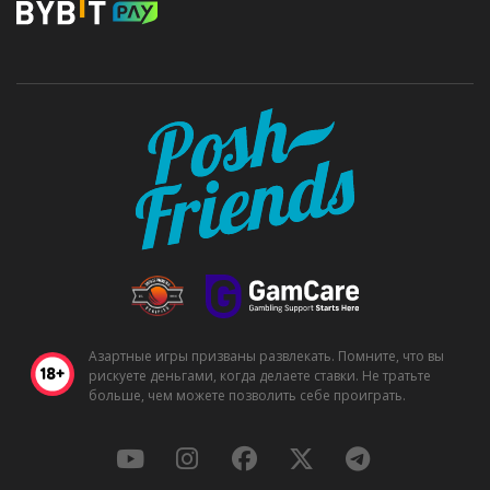
Азартные игры призваны развлекать. Помните, что вы
рискуете деньгами, когда делаете ставки. Не тратьте
больше, чем можете позволить себе проиграть.