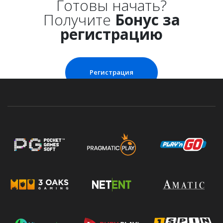
Готовы начать?
Получите
Бонус за
регистрацию
Регистрация