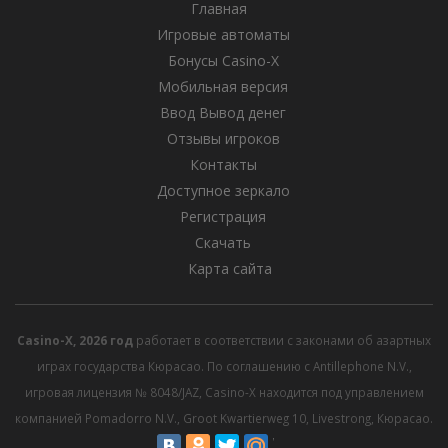
Главная
Игровые автоматы
Бонусы Casino-X
Мобильная версия
Ввод Вывод денег
Отзывы игроков
Контакты
Доступное зеркало
Регистрация
Скачать
Карта сайта
Casino-X, 2026 год
работает в соответствии с законами об азартных
играх государства Кюрасао. По соглашению с Antillephone N.V.,
игровая лицензия № 8048/JAZ, Casino-X находится под управлением
компанией Pomadorro N.V., Groot Kwartierweg 10, Livestrong, Кюрасао.