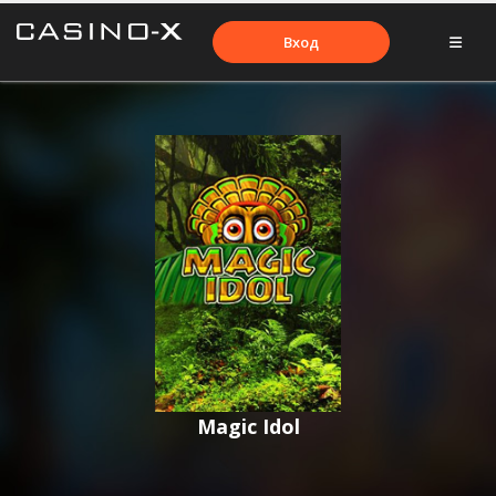
Вход
Magic Idol