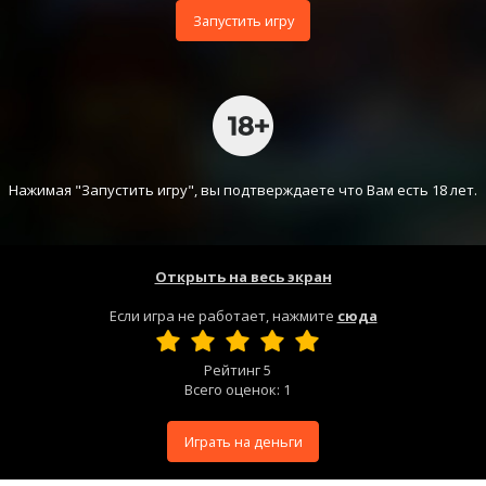
Запустить игру
Нажимая "Запустить игру", вы подтверждаете что Вам есть 18 лет.
Открыть на весь экран
Если игра не работает, нажмите
сюда
Рейтинг
5
Всего оценок:
1
Играть на деньги